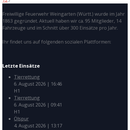
Freiwillige Feuerwehr Weingarten (Württ.) wurde im Jahr
1863 gegründet. Aktuell haben wir ca. 95 Mitglieder, 14
Fahrzeuge und im Schnitt über 300 Einsätze pro Jahr.
Ihr findet uns auf folgenden sozialen Plattformen:
Letzte Einsätze
Tierrettung
6. August 2026
|
16:46
H1
Tierrettung
6. August 2026
|
09:41
H1
Ölspur
4. August 2026
|
13:17