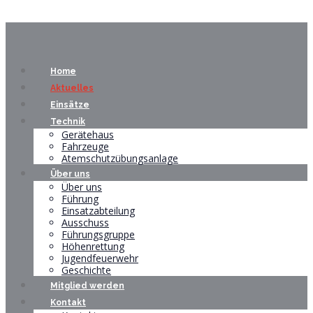
Home
Aktuelles
Einsätze
Technik
Gerätehaus
Fahrzeuge
Atemschutzübungsanlage
Über uns
Über uns
Führung
Einsatzabteilung
Ausschuss
Führungsgruppe
Höhenrettung
Jugendfeuerwehr
Geschichte
Mitglied werden
Kontakt