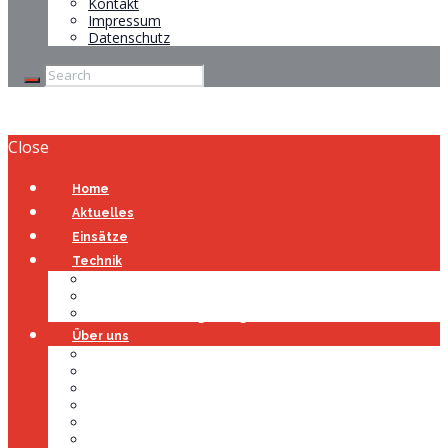
Kontakt
Impressum
Datenschutz
Close
Home
Aktuelles
Einsätze
Technik
Gerätehaus
Fahrzeuge
Atemschutzübungsanlage
Über uns
Über uns
Führung
Einsatzabteilung
Ausschuss
Führungsgruppe
Höhenrettung