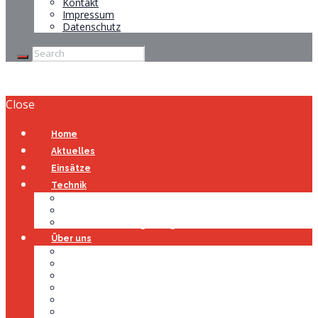
Kontakt
Impressum
Datenschutz
Close
Home
Aktuelles
Einsätze
Technik
Gerätehaus
Fahrzeuge
Atemschutzübungsanlage
Über uns
Über uns
Führung
Einsatzabteilung
Ausschuss
Führungsgruppe
Höhenrettung