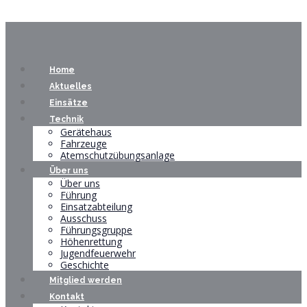
Home
Aktuelles
Einsätze
Technik
Gerätehaus
Fahrzeuge
Atemschutzübungsanlage
Über uns
Über uns
Führung
Einsatzabteilung
Ausschuss
Führungsgruppe
Höhenrettung
Jugendfeuerwehr
Geschichte
Mitglied werden
Kontakt