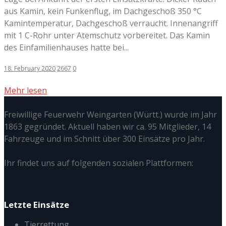
aus Kamin, kein Funkenflug, im Dachgeschoß 350 °C
Kamintemperatur, Dachgeschoß verraucht. Innenangriff
mit 1 C-Rohr unter Atemschutz vorbereitet. Das Kamin
des Einfamilienhauses hatte bei...
18. February 2020
2667
0
Mehr lesen
Freiwillige Feuerwehr Weingarten (Württ.) wurde im Jahr
1863 gegründet. Aktuell haben wir ca. 95 Mitglieder, 14
Fahrzeuge und im Schnitt über 300 Einsätze pro Jahr.
Ihr findet uns auf folgenden sozialen Plattformen:
Letzte Einsätze
Tierrettung