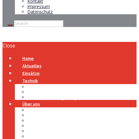
Kontakt
Impressum
Datenschutz
Close
Home
Aktuelles
Einsätze
Technik
Gerätehaus
Fahrzeuge
Atemschutzübungsanlage
Über uns
Über uns
Führung
Einsatzabteilung
Ausschuss
Führungsgruppe
Höhenrettung