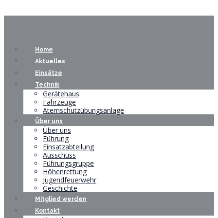
Home
Aktuelles
Einsätze
Technik
Gerätehaus
Fahrzeuge
Atemschutzübungsanlage
Über uns
Über uns
Führung
Einsatzabteilung
Ausschuss
Führungsgruppe
Höhenrettung
Jugendfeuerwehr
Geschichte
Mitglied werden
Kontakt