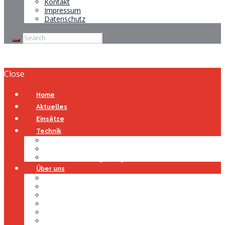
Kontakt
Impressum
Datenschutz
Close
Home
Aktuelles
Einsätze
Technik
Gerätehaus
Fahrzeuge
Atemschutzübungsanlage
Über uns
Über uns
Führung
Einsatzabteilung
Ausschuss
Führungsgruppe
Höhenrettung