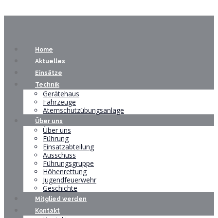
Home
Aktuelles
Einsätze
Technik
Gerätehaus
Fahrzeuge
Atemschutzübungsanlage
Über uns
Über uns
Führung
Einsatzabteilung
Ausschuss
Führungsgruppe
Höhenrettung
Jugendfeuerwehr
Geschichte
Mitglied werden
Kontakt