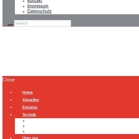
Kontakt
Impressum
Datenschutz
Kleinbrand
Home
Kleinbrand
Close
Home
Aktuelles
Einsätze
Technik
Gerätehaus
Fahrzeuge
Atemschutzübungsanlage
Über uns