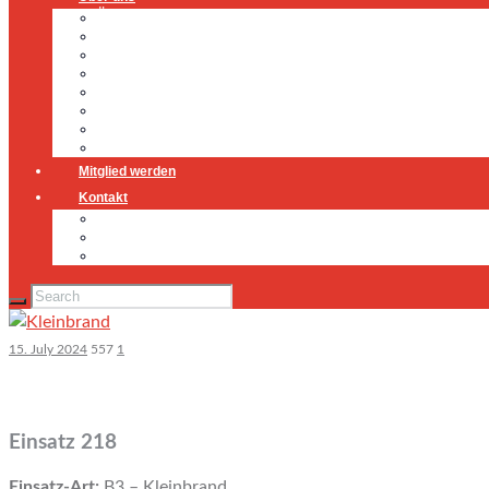
Über uns
Führung
Einsatzabteilung
Ausschuss
Führungsgruppe
Höhenrettung
Jugendfeuerwehr
Geschichte
Mitglied werden
Kontakt
Kontakt
Impressum
Datenschutz
15. July 2024
557
1
Einsatz 218
Einsatz-Art:
B3 – Kleinbrand