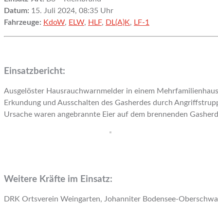
Datum:
15. Juli 2024, 08:35 Uhr
Fahrzeuge:
KdoW
,
ELW
,
HLF
,
DL(A)K
,
LF-1
Einsatzbericht:
Ausgelöster Hausrauchwarnmelder in einem Mehrfamilienhaus. 
Erkundung und Ausschalten des Gasherdes durch Angriffstrup
Ursache waren angebrannte Eier auf dem brennenden Gasherd.
Weitere Kräfte im Einsatz:
DRK Ortsverein Weingarten, Johanniter Bodensee-Oberschw