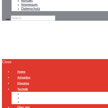
Kontakt
Impressum
Datenschutz
Breaking News Ale
Home
Our Offers
Breaking News Alerts
Close
Home
Aktuelles
Einsätze
Technik
Gerätehaus
Fahrzeuge
Atemschutzübungsanlage
Über uns