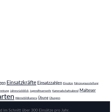
Einsatzkräfte
gen
Einsatzzahlen
Einsätze
Fahrzeugausstellung
Malteser
rettung
Jahresrückblick
Jugendfeuerwehr
Kameradschaftsabend
rten
Übung
Wärmebildkamera
Übungen
d im Schnitt über 300 Einsätze pro Jahr.