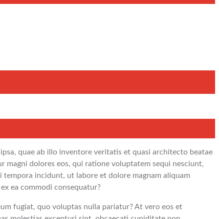
a, quae ab illo inventore veritatis et quasi architecto beatae
ur magni dolores eos, qui ratione voluptatem sequi nesciunt,
di tempora incidunt, ut labore et dolore magnam aliquam
id ex ea commodi consequatur?
eum fugiat, quo voluptas nulla pariatur? At vero eos et
as molestias excepturi sint, obcaecati cupiditate non