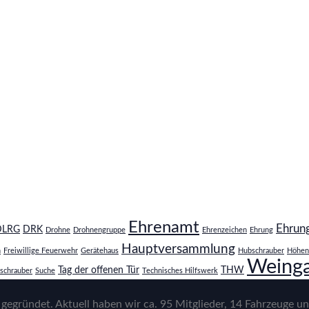
Ehrenamt
Ehrun
DLRG
DRK
Drohne
Drohnengruppe
Ehrenzeichen
Ehrung
Hauptversammlung
n
Freiwillige Feuerwehr
Gerätehaus
Hubschrauber
Höhen
Weinga
Tag der offenen Tür
THW
schrauber
Suche
Technisches Hilfswerk
gegründet. Aktuell haben wir ca. 95 Mitglieder, 14 Fahrzeuge un