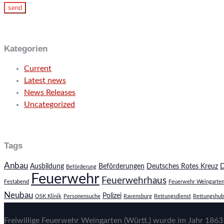
Kategorien
Current
Latest news
News Releases
Uncategorized
Tags
Anbau
Ausbildung
Beförderungen
Deutsches Rotes Kreuz
Beförderung
Feuerwehr
Feuerwehrhaus
Festabend
Feuerwehr Weingarte
Neubau
Polizei
OSK Klinik
Personensuche
Ravensburg
Rettungsdienst
Rettungshub
Freiwillige Feuerwehr Weingarten (Württ.) wurde im Jahr 1863 