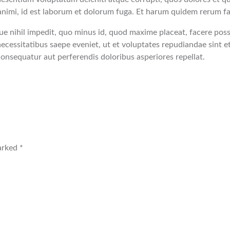
a animi, id est laborum et dolorum fuga. Et harum quidem rerum faci
ue nihil impedit, quo minus id, quod maxime placeat, facere pos
ecessitatibus saepe eveniet, ut et voluptates repudiandae sint 
 consequatur aut perferendis doloribus asperiores repellat.
arked *