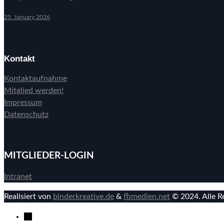
25. January 2026
Kontakt
Kontaktaufnahme
Mitglied werden!
Impressum
Datenschutz
MITGLIEDER-LOGIN
Intranet
Realisiert von
binderkreative.de
&
fbmedien.net
© 2024. Alle R
→