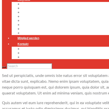
Über uns
Führung
Einsatzabteilung
Ausschuss
Führungsgruppe
Höhenrettung
Jugendfeuerwehr
Geschichte
Mitglied werden
Kontakt
Kontakt
Impressum
Datenschutz
Sed ut perspiciatis, unde omnis iste natus error sit voluptate
vitae dicta sunt, explicabo. Nemo enim ipsam voluptatem, quia 
neque porro quisquam est, qui dolorem ipsum, quia dolor sit, 
quaerat voluptatem. Ut enim ad minima veniam, quis nostrum ex
Quis autem vel eum iure reprehenderit, qui in ea voluptate veli
accusamus et iusto odio dignissimos ducimus, qui blanditiis pr