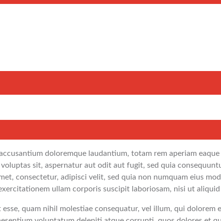
m accusantium doloremque laudantium, totam rem aperiam eaque ips
voluptas sit, aspernatur aut odit aut fugit, sed quia consequunt
amet, consectetur, adipisci velit, sed quia non numquam eius mo
ercitationem ullam corporis suscipit laboriosam, nisi ut aliqu
t esse, quam nihil molestiae consequatur, vel illum, qui dolorem 
aesentium voluptatum deleniti atque corrupti, quos dolores et qu