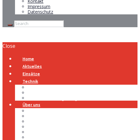
Kontakt
Impressum
Datenschutz
Close
Home
Aktuelles
Einsätze
Technik
Gerätehaus
Fahrzeuge
Atemschutzübungsanlage
Über uns
Über uns
Führung
Einsatzabteilung
Ausschuss
Führungsgruppe
Höhenrettung