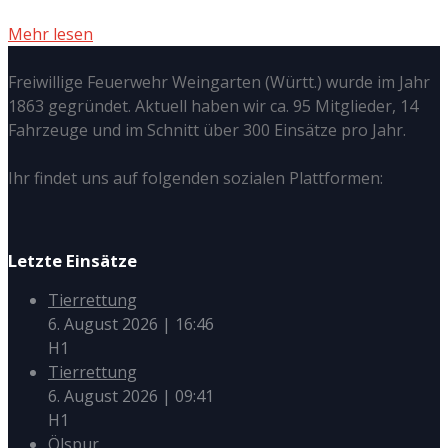
Mehr lesen
Freiwillige Feuerwehr Weingarten (Württ.) wurde im Jahr
1863 gegründet. Aktuell haben wir ca. 95 Mitglieder, 14
Fahrzeuge und im Schnitt über 300 Einsätze pro Jahr.
Ihr findet uns auf folgenden sozialen Plattformen:
Letzte Einsätze
Tierrettung
6. August 2026
|
16:46
H1
Tierrettung
6. August 2026
|
09:41
H1
Ölspur