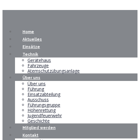
Home
Aktuelles
Einsätze
Technik
Gerätehaus
Fahrzeuge
Atemschutzübungsanlage
Über uns
Über uns
Führung
Einsatzabteilung
Ausschuss
Führungsgruppe
Höhenrettung
Jugendfeuerwehr
Geschichte
Mitglied werden
Kontakt