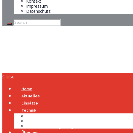
Kontakt
Impressum
Datenschutz
Tag: THW
Home
Tag: THW
Close
Home
Aktuelles
Einsätze
Technik
Gerätehaus
Fahrzeuge
Atemschutzübungsanlage
Über uns