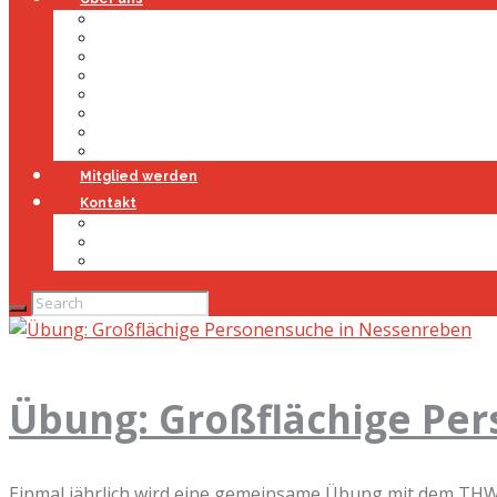
Über uns
Führung
Einsatzabteilung
Ausschuss
Führungsgruppe
Höhenrettung
Jugendfeuerwehr
Geschichte
Mitglied werden
Kontakt
Kontakt
Impressum
Datenschutz
Übung: Großflächige Pe
Einmal jährlich wird eine gemeinsame Übung mit dem THW 