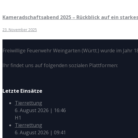
Kameradschaftsabend 2025 – Rückblick auf ein starkes
23. November 2025
Freiwillige Feuerwehr Weingarten (Württ.) wurde im Jahr 18
Ihr findet uns auf folgenden sozialen Plattformen:
Letzte Einsätze
Tierrettung
6. August 2026
|
16:46
H1
Tierrettung
6. August 2026
|
09:41