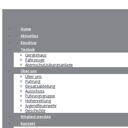
Home
Aktuelles
Einsätze
Technik
Gerätehaus
Fahrzeuge
Atemschutzübungsanlage
Über uns
Über uns
Führung
Einsatzabteilung
Ausschuss
Führungsgruppe
Höhenrettung
Jugendfeuerwehr
Geschichte
Mitglied werden
Kontakt