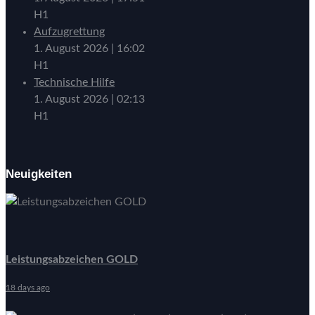
H1
Aufzugrettung
1. August 2026
|
16:02
H1
Technische Hilfe
1. August 2026
|
02:13
H1
Neuigkeiten
Leistungsabzeichen GOLD
18 days ago