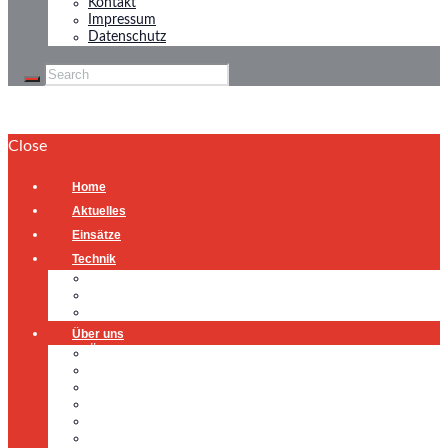
Kontakt
Impressum
Datenschutz
Close
Home
Aktuelles
Einsätze
Technik
Gerätehaus
Fahrzeuge
Atemschutzübungsanlage
Über uns
Über uns
Führung
Einsatzabteilung
Ausschuss
Führungsgruppe
Höhenrettung