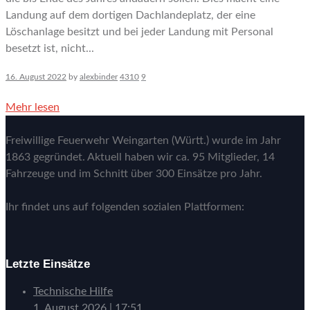
Landung auf dem dortigen Dachlandeplatz, der eine
Löschanlage besitzt und bei jeder Landung mit Personal
besetzt ist, nicht...
16. August 2022
by
alexbinder
4310
9
Mehr lesen
Freiwillige Feuerwehr Weingarten (Württ.) wurde im Jahr
1863 gegründet. Aktuell haben wir ca. 95 Mitglieder, 14
Fahrzeuge und im Schnitt über 300 Einsätze pro Jahr.
Ihr findet uns auf folgenden sozialen Plattformen:
Letzte Einsätze
Technische Hilfe
1. August 2026
|
17:51