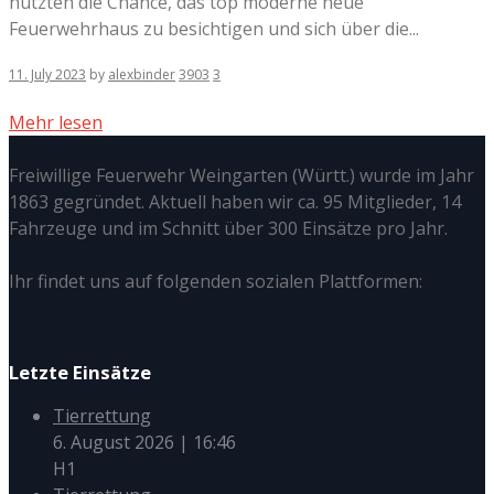
nutzten die Chance, das top moderne neue
Feuerwehrhaus zu besichtigen und sich über die...
11. July 2023
by
alexbinder
3903
3
Mehr lesen
Freiwillige Feuerwehr Weingarten (Württ.) wurde im Jahr
1863 gegründet. Aktuell haben wir ca. 95 Mitglieder, 14
Fahrzeuge und im Schnitt über 300 Einsätze pro Jahr.
Ihr findet uns auf folgenden sozialen Plattformen:
Letzte Einsätze
Tierrettung
6. August 2026
|
16:46
H1