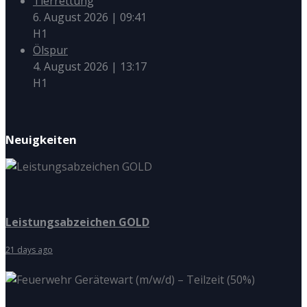
Tierrettung
6. August 2026
|
09:41
H1
Ölspur
4. August 2026
|
13:17
H1
Neuigkeiten
Leistungsabzeichen GOLD
21 days ago