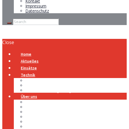
Kontakt
Impressum
Datenschutz
Close
Home
Aktuelles
Einsätze
Technik
Gerätehaus
Fahrzeuge
Atemschutzübungsanlage
Über uns
Über uns
Führung
Einsatzabteilung
Ausschuss
Führungsgruppe
Höhenrettung