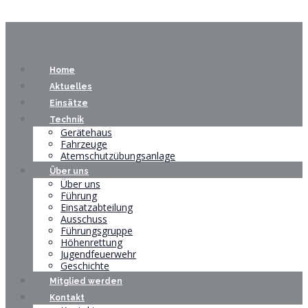
Home
Aktuelles
Einsätze
Technik
Gerätehaus
Fahrzeuge
Atemschutzübungsanlage
Über uns
Über uns
Führung
Einsatzabteilung
Ausschuss
Führungsgruppe
Höhenrettung
Jugendfeuerwehr
Geschichte
Mitglied werden
Kontakt