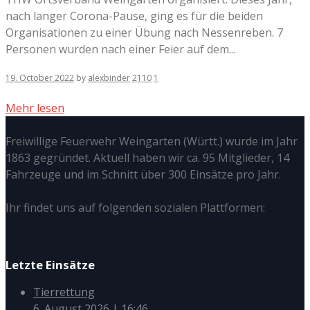
nach langer Corona-Pause, ging es für die beiden
Organisationen zu einer Übung nach Nessenreben. 7
Personen wurden nach einer Feier auf dem...
19. October 2022
by
alexbinder
2110
1
Mehr lesen
Freiwillige Feuerwehr Weingarten (Württ.) wurde im Jahr
1863 gegründet. Aktuell haben wir ca. 95 Mitglieder, 14
Fahrzeuge und im Schnitt über 300 Einsätze pro Jahr.
Ihr findet uns auf folgenden sozialen Plattformen:
Letzte Einsätze
Tierrettung
6. August 2026
|
16:46