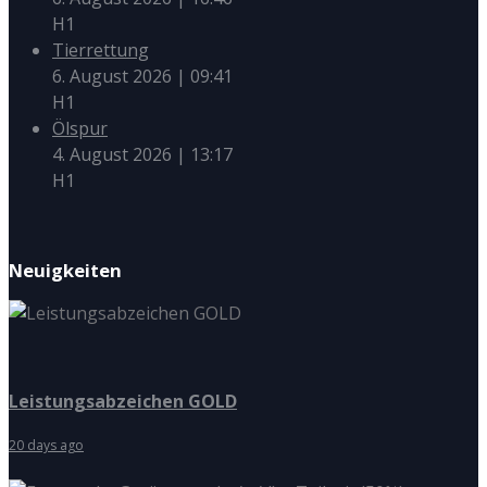
H1
Tierrettung
6. August 2026
|
09:41
H1
Ölspur
4. August 2026
|
13:17
H1
Neuigkeiten
Leistungsabzeichen GOLD
20 days ago