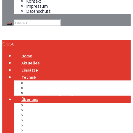
Kontakt
Impressum
Datenschutz
Close
Home
Aktuelles
Einsätze
Technik
Gerätehaus
Fahrzeuge
Atemschutzübungsanlage
Über uns
Über uns
Führung
Einsatzabteilung
Ausschuss
Führungsgruppe
Höhenrettung