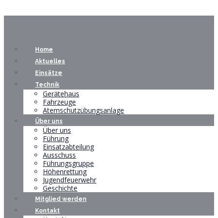
Home
Aktuelles
Einsätze
Technik
Gerätehaus
Fahrzeuge
Atemschutzübungsanlage
Über uns
Über uns
Führung
Einsatzabteilung
Ausschuss
Führungsgruppe
Höhenrettung
Jugendfeuerwehr
Geschichte
Mitglied werden
Kontakt