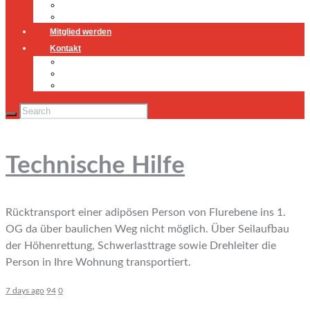
Jugendfeuerwehr
Geschichte
Mitglied werden
Kontakt
Kontakt
Impressum
Datenschutz
Technische Hilfe
Rücktransport einer adipösen Person von Flurebene ins 1.
OG da über baulichen Weg nicht möglich. Über Seilaufbau
der Höhenrettung, Schwerlasttrage sowie Drehleiter die
Person in Ihre Wohnung transportiert.
7 days ago
94
0