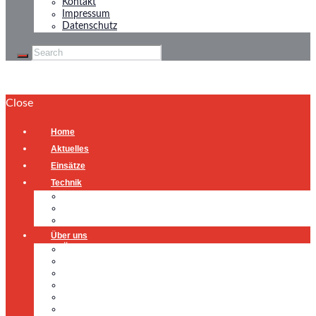
Kontakt
Impressum
Datenschutz
Close
Home
Aktuelles
Einsätze
Technik
Gerätehaus
Fahrzeuge
Atemschutzübungsanlage
Über uns
Über uns
Führung
Einsatzabteilung
Ausschuss
Führungsgruppe
Höhenrettung