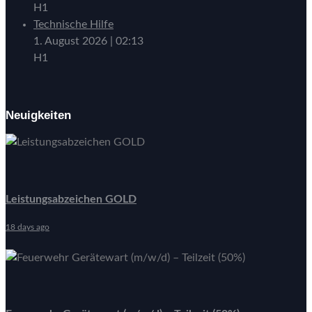
H1
Technische Hilfe
1. August 2026
|
02:13
H1
Neuigkeiten
Leistungsabzeichen GOLD
18 days ago