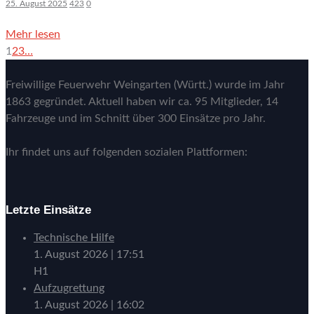
25. August 2025
423
0
Mehr lesen
1
2
3
…
Freiwillige Feuerwehr Weingarten (Württ.) wurde im Jahr
1863 gegründet. Aktuell haben wir ca. 95 Mitglieder, 14
Fahrzeuge und im Schnitt über 300 Einsätze pro Jahr.
Ihr findet uns auf folgenden sozialen Plattformen:
Letzte Einsätze
Technische Hilfe
1. August 2026
|
17:51
H1
Aufzugrettung
1. August 2026
|
16:02