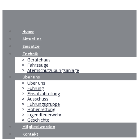
Home
Aktuelles
Einsätze
Technik
Gerätehaus
Fahrzeuge
Atemschutzübungsanlage
Über uns
Über uns
Führung
Einsatzabteilung
Ausschuss
Führungsgruppe
Höhenrettung
Jugendfeuerwehr
Geschichte
Mitglied werden
Kontakt