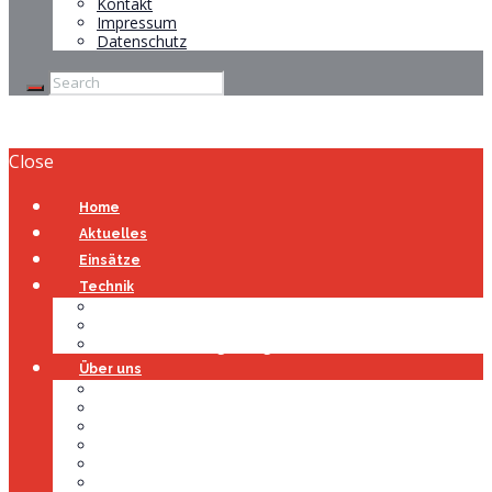
Kontakt
Impressum
Datenschutz
Close
Home
Aktuelles
Einsätze
Technik
Gerätehaus
Fahrzeuge
Atemschutzübungsanlage
Über uns
Über uns
Führung
Einsatzabteilung
Ausschuss
Führungsgruppe
Höhenrettung