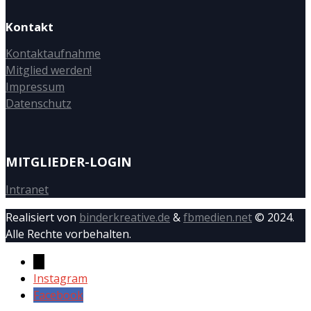
Kontakt
Kontaktaufnahme
Mitglied werden!
Impressum
Datenschutz
MITGLIEDER-LOGIN
Intranet
Realisiert von
binderkreative.de
&
fbmedien.net
© 2024.
Alle Rechte vorbehalten.
→
Instagram
Facebook