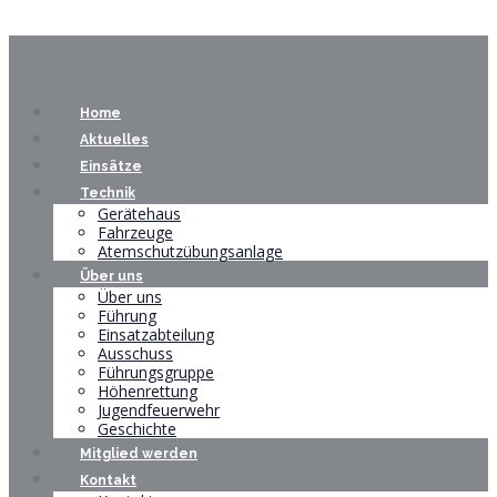
Home
Aktuelles
Einsätze
Technik
Gerätehaus
Fahrzeuge
Atemschutzübungsanlage
Über uns
Über uns
Führung
Einsatzabteilung
Ausschuss
Führungsgruppe
Höhenrettung
Jugendfeuerwehr
Geschichte
Mitglied werden
Kontakt