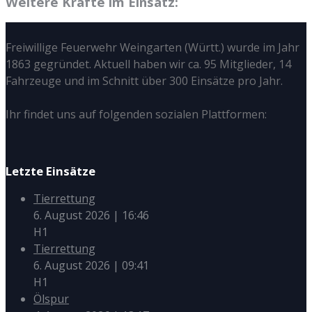
Weitere Kräfte im Einsatz:
Freiwillige Feuerwehr Weingarten (Württ.) wurde im Jahr
1863 gegründet. Aktuell haben wir ca. 95 Mitglieder, 14
Fahrzeuge und im Schnitt über 300 Einsätze pro Jahr.
Ihr findet uns auf folgenden sozialen Plattformen:
Letzte Einsätze
Tierrettung
6. August 2026
|
16:46
H1
Tierrettung
6. August 2026
|
09:41
H1
Ölspur