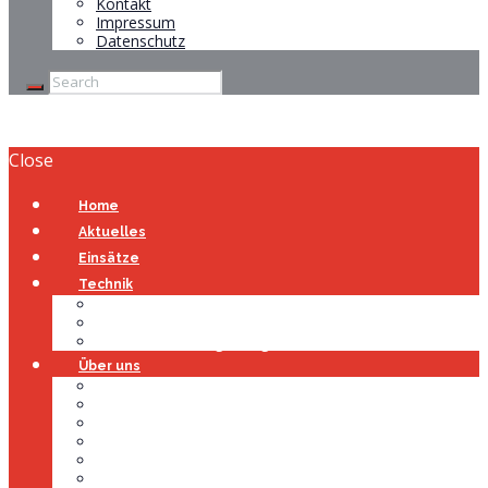
Kontakt
Impressum
Datenschutz
Close
Home
Aktuelles
Einsätze
Technik
Gerätehaus
Fahrzeuge
Atemschutzübungsanlage
Über uns
Über uns
Führung
Einsatzabteilung
Ausschuss
Führungsgruppe
Höhenrettung