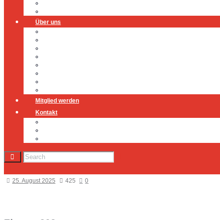
Fahrzeuge
Atemschutzübungsanlage
Über uns
Über uns
Führung
Einsatzabteilung
Ausschuss
Führungsgruppe
Höhenrettung
Jugendfeuerwehr
Geschichte
Mitglied werden
Kontakt
Kontakt
Impressum
Datenschutz
25. August 2025
425
0