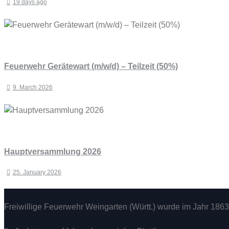
19 days ago
Feuerwehr Gerätewart (m/w/d) – Teilzeit (50%)
9. March 2026
Hauptversammlung 2026
25. January 2026
Freiwillige Feuerwehr Weingarten (Württ.) wurde im Jahr 1863 