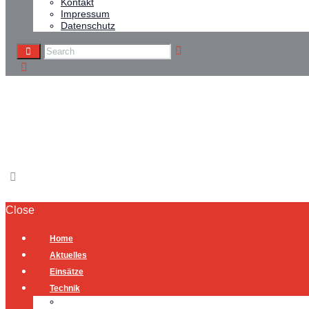
Kontakt
Impressum
Datenschutz
Notfall-Türöffnung
Home
Notfall-Türöffnung
Close
Home
Aktuelles
Einsätze
Technik
Gerätehaus