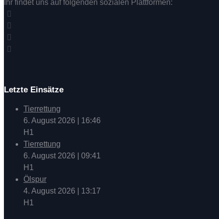
Ihr findet uns auf folgenden sozialen Plattformen:
Letzte Einsätze
Tierrettung
6. August 2026
|
16:46
H1
Tierrettung
6. August 2026
|
09:41
H1
Ölspur
4. August 2026
|
13:17
H1