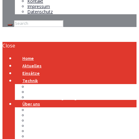
Kontakt
Impressum
Datenschutz
Close
Home
Aktuelles
Einsätze
Technik
Gerätehaus
Fahrzeuge
Atemschutzübungsanlage
Über uns
Über uns
Führung
Einsatzabteilung
Ausschuss
Führungsgruppe
Höhenrettung