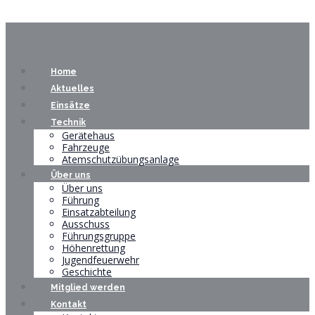
Home
Aktuelles
Einsätze
Technik
Gerätehaus
Fahrzeuge
Atemschutzübungsanlage
Über uns
Über uns
Führung
Einsatzabteilung
Ausschuss
Führungsgruppe
Höhenrettung
Jugendfeuerwehr
Geschichte
Mitglied werden
Kontakt