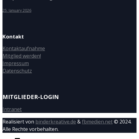
25. January 2026
Kontakt
Kontaktaufnahme
Mitglied werden!
Impressum
Datenschutz
MITGLIEDER-LOGIN
Intranet
Realisiert von
binderkreative.de
&
fbmedien.net
© 2024.
Alle Rechte vorbehalten.