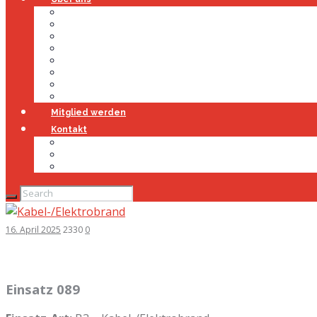
Über uns
Führung
Einsatzabteilung
Ausschuss
Führungsgruppe
Höhenrettung
Jugendfeuerwehr
Geschichte
Mitglied werden
Kontakt
Kontakt
Impressum
Datenschutz
16. April 2025
2330
0
Einsatz 089