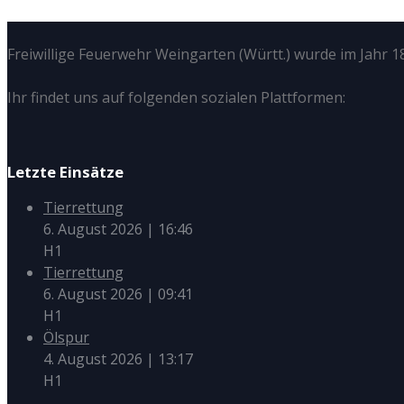
Freiwillige Feuerwehr Weingarten (Württ.) wurde im Jahr 18
Ihr findet uns auf folgenden sozialen Plattformen:
Letzte Einsätze
Tierrettung
6. August 2026
|
16:46
H1
Tierrettung
6. August 2026
|
09:41
H1
Ölspur
4. August 2026
|
13:17
H1