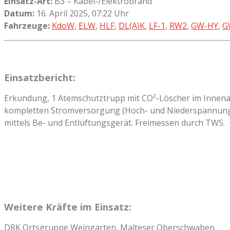
Einsatz-Art:
B3 – Kabel-/Elektrobrand
Datum:
16. April 2025, 07:22 Uhr
Fahrzeuge:
KdoW
,
ELW
,
HLF
,
DL(A)K
,
LF-1
,
RW2
,
GW-HY
,
G
Einsatzbericht:
Erkundung, 1 Atemschutztrupp mit CO²-Löscher im Innenang
kompletten Stromversorgung (Hoch- und Niederspannung)
mittels Be- und Entlüftungsgerät. Freimessen durch TWS.
Weitere Kräfte im Einsatz:
DRK Ortsgruppe Weingarten, Malteser Oberschwaben