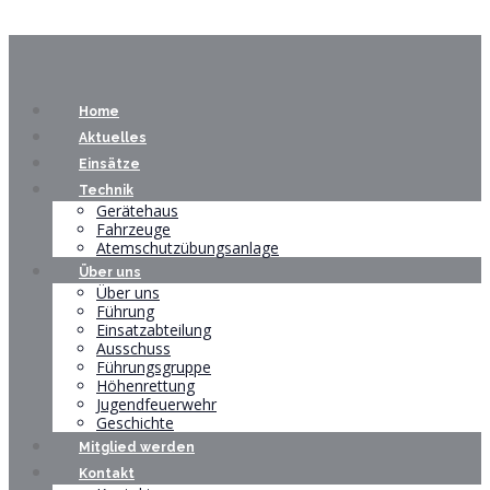
Home
Aktuelles
Einsätze
Technik
Gerätehaus
Fahrzeuge
Atemschutzübungsanlage
Über uns
Über uns
Führung
Einsatzabteilung
Ausschuss
Führungsgruppe
Höhenrettung
Jugendfeuerwehr
Geschichte
Mitglied werden
Kontakt