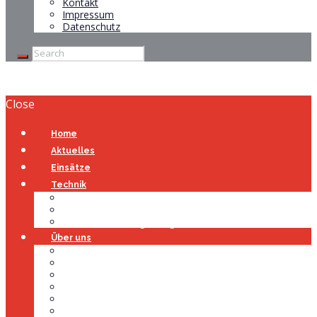
Kontakt
Impressum
Datenschutz
Close
Home
Aktuelles
Einsätze
Technik
Gerätehaus
Fahrzeuge
Atemschutzübungsanlage
Über uns
Über uns
Führung
Einsatzabteilung
Ausschuss
Führungsgruppe
Höhenrettung