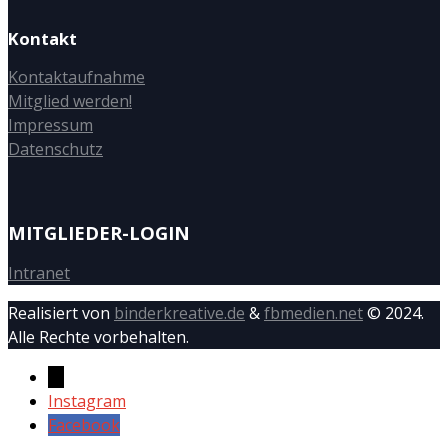
Kontakt
Kontaktaufnahme
Mitglied werden!
Impressum
Datenschutz
MITGLIEDER-LOGIN
Intranet
Realisiert von
binderkreative.de
&
fbmedien.net
© 2024.
Alle Rechte vorbehalten.
→
Instagram
Facebook