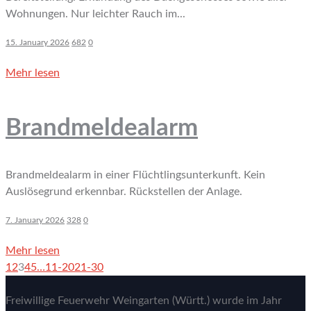
Wohnungen. Nur leichter Rauch im...
15. January 2026
682
0
Mehr lesen
Brandmeldealarm
Brandmeldealarm in einer Flüchtlingsunterkunft. Kein
Auslösegrund erkennbar. Rückstellen der Anlage.
7. January 2026
328
0
Mehr lesen
1
2
3
4
5
…
11-20
21-30
Freiwillige Feuerwehr Weingarten (Württ.) wurde im Jahr