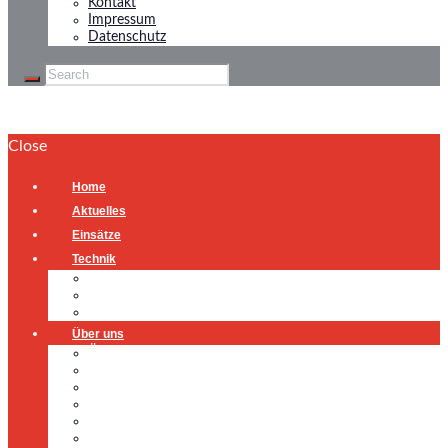
Kontakt
Impressum
Datenschutz
Close
Home
Aktuelles
Einsätze
Technik
Gerätehaus
Fahrzeuge
Atemschutzübungsanlage
Über uns
Über uns
Führung
Einsatzabteilung
Ausschuss
Führungsgruppe
Höhenrettung