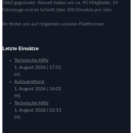
1863 gegründet. Aktuell haben wir ca. 95 Mitglieder, 14
Fahrzeuge und im Schnitt über 300 Einsätze pro Jahr.
Ihr findet uns auf folgenden sozialen Plattformen:
Letzte Einsätze
Technische Hilfe
1. August 2026
|
17:51
H1
Aufzugrettung
1. August 2026
|
16:02
H1
Technische Hilfe
1. August 2026
|
02:13
H1