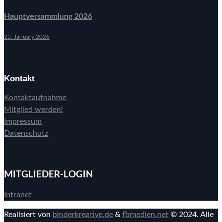
Hauptversammlung 2026
25. January 2026
Kontakt
Kontaktaufnahme
Mitglied werden!
Impressum
Datenschutz
MITGLIEDER-LOGIN
Intranet
Realisiert von
binderkreative.de
&
fbmedien.net
© 2024. Alle