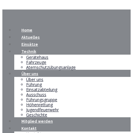
Home
Aktuelles
Einsätze
Technik
Gerätehaus
Fahrzeuge
Atemschutzübungsanlage
Über uns
Über uns
Führung
Einsatzabteilung
Ausschuss
Führungsgruppe
Höhenrettung
Jugendfeuerwehr
Geschichte
Mitglied werden
Kontakt