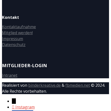
Kontakt
Kontaktaufnahme
Mitglied werden!
Impressum
Datenschutz
MITGLIEDER-LOGIN
Intranet
Realisiert von
binderkreative.de
&
fbmedien.net
© 2024.
Alle Rechte vorbehalten.
→
Instagram