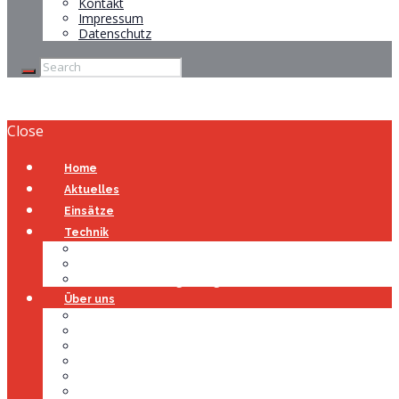
Kontakt
Impressum
Datenschutz
Close
Home
Aktuelles
Einsätze
Technik
Gerätehaus
Fahrzeuge
Atemschutzübungsanlage
Über uns
Über uns
Führung
Einsatzabteilung
Ausschuss
Führungsgruppe
Höhenrettung