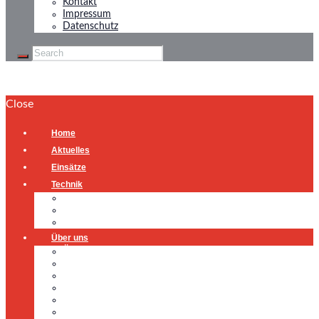
Kontakt
Impressum
Datenschutz
Close
Home
Aktuelles
Einsätze
Technik
Gerätehaus
Fahrzeuge
Atemschutzübungsanlage
Über uns
Über uns
Führung
Einsatzabteilung
Ausschuss
Führungsgruppe
Höhenrettung