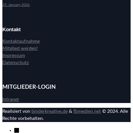
25. January 2026
Kontakt
Kontaktaufnahme
Mitglied werden!
Impressum
Datenschutz
MITGLIEDER-LOGIN
Intranet
Realisiert von
binderkreative.de
&
fbmedien.net
© 2024. Alle
Rechte vorbehalten.
→