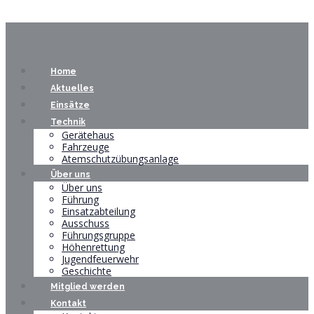
Home
Aktuelles
Einsätze
Technik
Gerätehaus
Fahrzeuge
Atemschutzübungsanlage
Über uns
Über uns
Führung
Einsatzabteilung
Ausschuss
Führungsgruppe
Höhenrettung
Jugendfeuerwehr
Geschichte
Mitglied werden
Kontakt