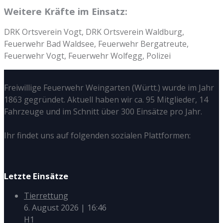
Weitere Kräfte im Einsatz:
DRK Ortsverein Vogt, DRK Ortsverein Waldburg,
Feuerwehr Bad Waldsee, Feuerwehr Bergatreute,
Feuerwehr Vogt, Feuerwehr Wolfegg, Polizei
Freiwillige Feuerwehr Weingarten (Württ.) wurde im Jahr
1863 gegründet. Aktuell haben wir ca. 95 Mitglieder, 14
Fahrzeuge und im Schnitt über 300 Einsätze pro Jahr.
Ihr findet uns auf folgenden sozialen Plattformen:
Letzte Einsätze
Tierrettung
6. August 2026
|
16:46
H1