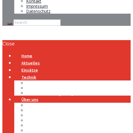
Kontakt
Impressum
Datenschutz
Close
Home
Aktuelles
Einsätze
Technik
Gerätehaus
Fahrzeuge
Atemschutzübungsanlage
Über uns
Über uns
Führung
Einsatzabteilung
Ausschuss
Führungsgruppe
Höhenrettung