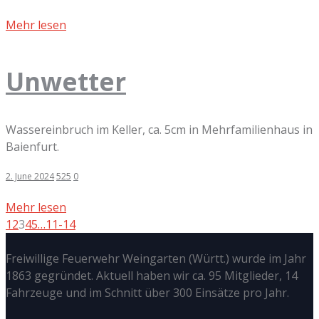
Mehr lesen
Unwetter
Wassereinbruch im Keller, ca. 5cm in Mehrfamilienhaus in
Baienfurt.
2. June 2024
525
0
Mehr lesen
1
2
3
4
5
…
11-14
Freiwillige Feuerwehr Weingarten (Württ.) wurde im Jahr
1863 gegründet. Aktuell haben wir ca. 95 Mitglieder, 14
Fahrzeuge und im Schnitt über 300 Einsätze pro Jahr.