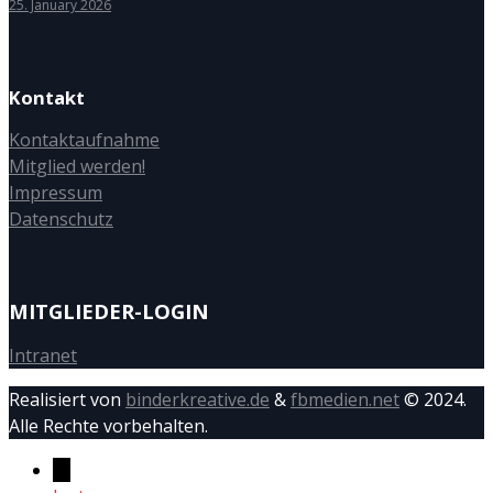
25. January 2026
Kontakt
Kontaktaufnahme
Mitglied werden!
Impressum
Datenschutz
MITGLIEDER-LOGIN
Intranet
Realisiert von
binderkreative.de
&
fbmedien.net
© 2024.
Alle Rechte vorbehalten.
→