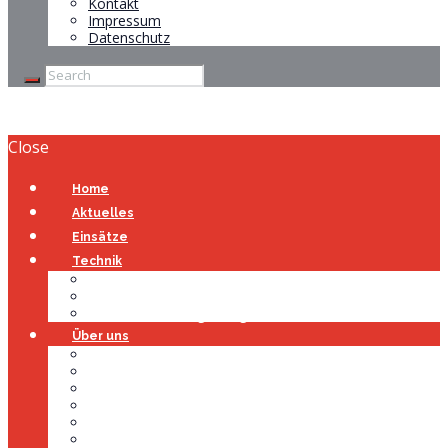
Kontakt
Impressum
Datenschutz
Close
Home
Aktuelles
Einsätze
Technik
Gerätehaus
Fahrzeuge
Atemschutzübungsanlage
Über uns
Über uns
Führung
Einsatzabteilung
Ausschuss
Führungsgruppe
Höhenrettung