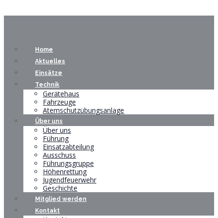
Home
Aktuelles
Einsätze
Technik
Gerätehaus
Fahrzeuge
Atemschutzübungsanlage
Über uns
Über uns
Führung
Einsatzabteilung
Ausschuss
Führungsgruppe
Höhenrettung
Jugendfeuerwehr
Geschichte
Mitglied werden
Kontakt