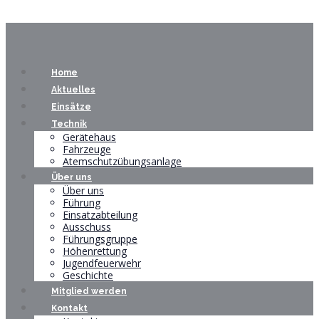
Home
Aktuelles
Einsätze
Technik
Gerätehaus
Fahrzeuge
Atemschutzübungsanlage
Über uns
Über uns
Führung
Einsatzabteilung
Ausschuss
Führungsgruppe
Höhenrettung
Jugendfeuerwehr
Geschichte
Mitglied werden
Kontakt