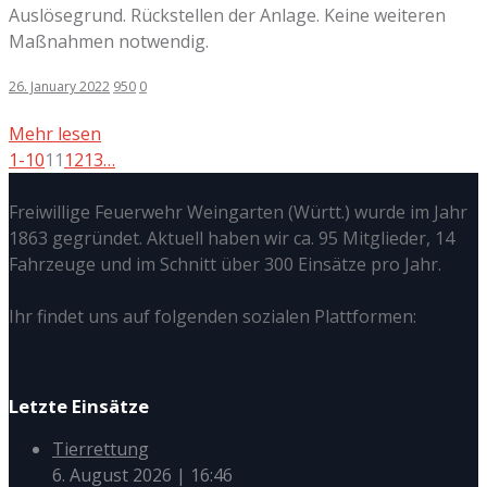
Auslösegrund. Rückstellen der Anlage. Keine weiteren
Maßnahmen notwendig.
26. January 2022
950
0
Mehr lesen
1-10
11
12
13
…
Freiwillige Feuerwehr Weingarten (Württ.) wurde im Jahr
1863 gegründet. Aktuell haben wir ca. 95 Mitglieder, 14
Fahrzeuge und im Schnitt über 300 Einsätze pro Jahr.
Ihr findet uns auf folgenden sozialen Plattformen:
Letzte Einsätze
Tierrettung
6. August 2026
|
16:46