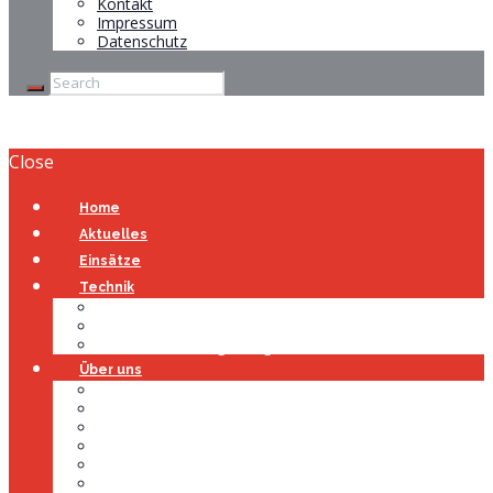
Kontakt
Impressum
Datenschutz
Close
Home
Aktuelles
Einsätze
Technik
Gerätehaus
Fahrzeuge
Atemschutzübungsanlage
Über uns
Über uns
Führung
Einsatzabteilung
Ausschuss
Führungsgruppe
Höhenrettung