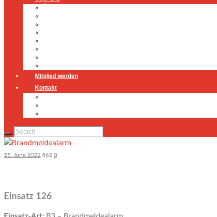
Über uns
Führung
Einsatzabteilung
Ausschuss
Führungsgruppe
Höhenrettung
Jugendfeuerwehr
Geschichte
Mitglied werden
Kontakt
Kontakt
Impressum
Datenschutz
25. June 2022
862
0
Einsatz 126
Einsatz-Art:
B3 – Brandmeldealarm