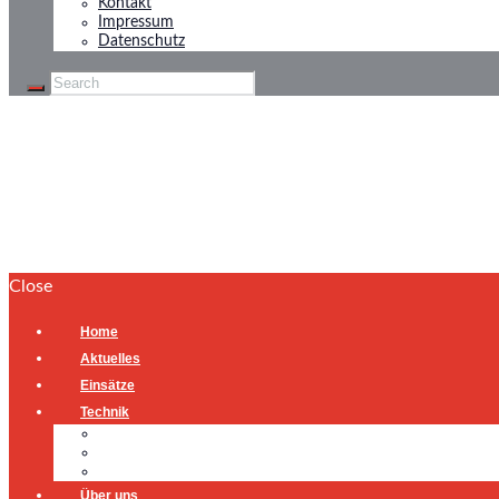
Kontakt
Impressum
Datenschutz
Brandmeldealarm
Home
Brandmeldealarm
Close
Home
Aktuelles
Einsätze
Technik
Gerätehaus
Fahrzeuge
Atemschutzübungsanlage
Über uns