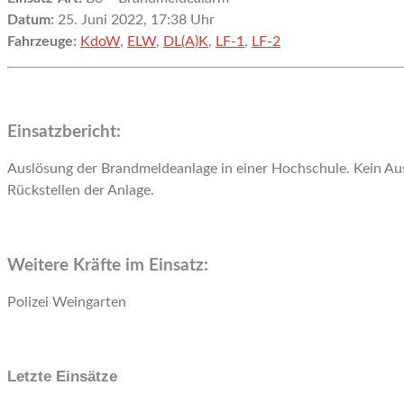
Datum:
25. Juni 2022, 17:38 Uhr
Fahrzeuge:
KdoW
,
ELW
,
DL(A)K
,
LF-1
,
LF-2
Einsatzbericht:
Auslösung der Brandmeldeanlage in einer Hochschule. Kein Aus
Rückstellen der Anlage.
Weitere Kräfte im Einsatz:
Polizei Weingarten
Letzte Einsätze