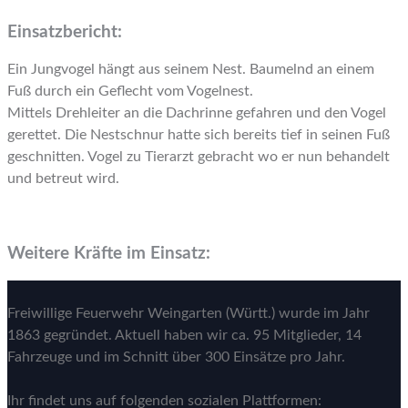
Einsatzbericht:
Ein Jungvogel hängt aus seinem Nest. Baumelnd an einem
Fuß durch ein Geflecht vom Vogelnest.
Mittels Drehleiter an die Dachrinne gefahren und den Vogel
gerettet. Die Nestschnur hatte sich bereits tief in seinen Fuß
geschnitten. Vogel zu Tierarzt gebracht wo er nun behandelt
und betreut wird.
Weitere Kräfte im Einsatz:
Freiwillige Feuerwehr Weingarten (Württ.) wurde im Jahr
1863 gegründet. Aktuell haben wir ca. 95 Mitglieder, 14
Fahrzeuge und im Schnitt über 300 Einsätze pro Jahr.
Ihr findet uns auf folgenden sozialen Plattformen: