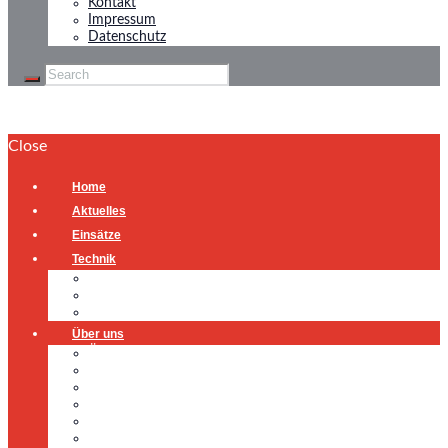
Kontakt
Impressum
Datenschutz
Close
Home
Aktuelles
Einsätze
Technik
Gerätehaus
Fahrzeuge
Atemschutzübungsanlage
Über uns
Über uns
Führung
Einsatzabteilung
Ausschuss
Führungsgruppe
Höhenrettung