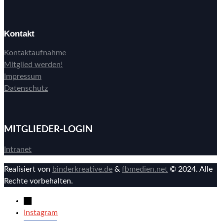
Kontakt
Kontaktaufnahme
Mitglied werden!
Impressum
Datenschutz
MITGLIEDER-LOGIN
Intranet
Realisiert von
binderkreative.de
&
fbmedien.net
© 2024. Alle
Rechte vorbehalten.
→
Instagram