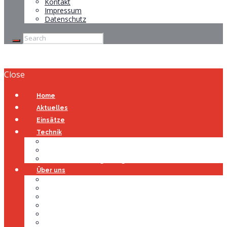
Kontakt
Impressum
Datenschutz
Close
Home
Aktuelles
Einsätze
Technik
Gerätehaus
Fahrzeuge
Atemschutzübungsanlage
Über uns
Über uns
Führung
Einsatzabteilung
Ausschuss
Führungsgruppe
Höhenrettung