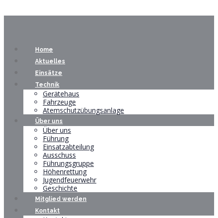
Home
Aktuelles
Einsätze
Technik
Gerätehaus
Fahrzeuge
Atemschutzübungsanlage
Über uns
Über uns
Führung
Einsatzabteilung
Ausschuss
Führungsgruppe
Höhenrettung
Jugendfeuerwehr
Geschichte
Mitglied werden
Kontakt