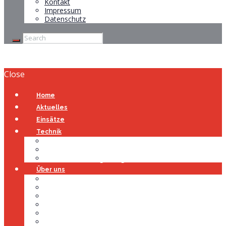
Kontakt
Impressum
Datenschutz
Close
Home
Aktuelles
Einsätze
Technik
Gerätehaus
Fahrzeuge
Atemschutzübungsanlage
Über uns
Über uns
Führung
Einsatzabteilung
Ausschuss
Führungsgruppe
Höhenrettung