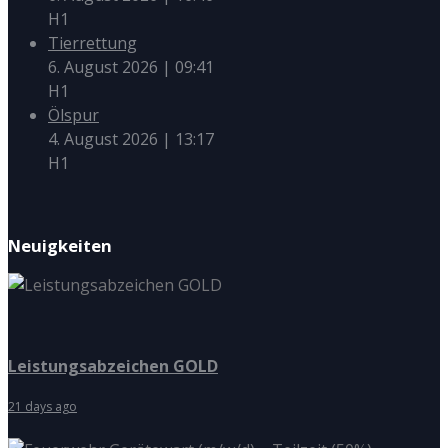
H1
Tierrettung
6. August 2026
|
09:41
H1
Ölspur
4. August 2026
|
13:17
H1
Neuigkeiten
Leistungsabzeichen GOLD
21 days ago