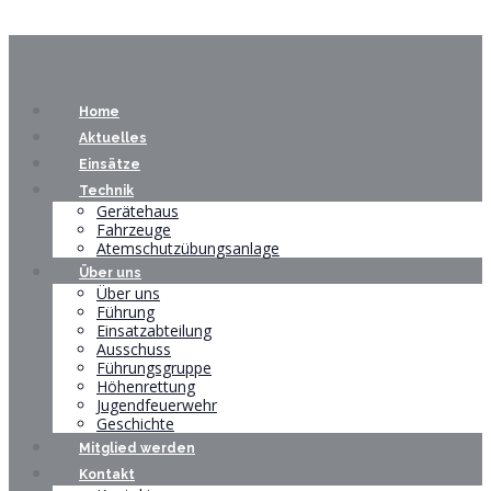
Home
Aktuelles
Einsätze
Technik
Gerätehaus
Fahrzeuge
Atemschutzübungsanlage
Über uns
Über uns
Führung
Einsatzabteilung
Ausschuss
Führungsgruppe
Höhenrettung
Jugendfeuerwehr
Geschichte
Mitglied werden
Kontakt