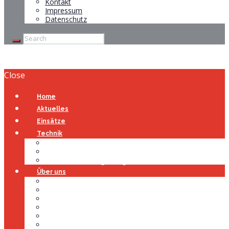
Kontakt
Impressum
Datenschutz
Close
Home
Aktuelles
Einsätze
Technik
Gerätehaus
Fahrzeuge
Atemschutzübungsanlage
Über uns
Über uns
Führung
Einsatzabteilung
Ausschuss
Führungsgruppe
Höhenrettung