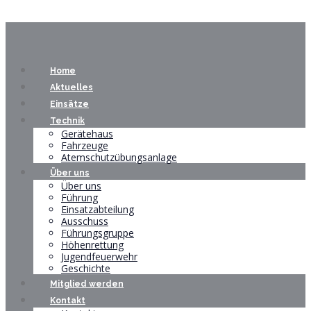
Home
Aktuelles
Einsätze
Technik
Gerätehaus
Fahrzeuge
Atemschutzübungsanlage
Über uns
Über uns
Führung
Einsatzabteilung
Ausschuss
Führungsgruppe
Höhenrettung
Jugendfeuerwehr
Geschichte
Mitglied werden
Kontakt