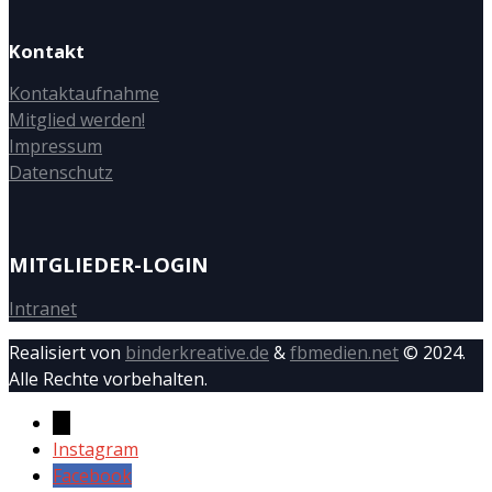
Kontakt
Kontaktaufnahme
Mitglied werden!
Impressum
Datenschutz
MITGLIEDER-LOGIN
Intranet
Realisiert von
binderkreative.de
&
fbmedien.net
© 2024.
Alle Rechte vorbehalten.
→
Instagram
Facebook