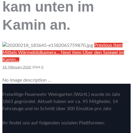
kam unten im
Kamin an.
Previous item
Mittels Wärmebildkamera...
Next item
Über den Spiegel im
Kamin...
18. February 2020
2064
0
No image description ...
Freiwillige Feuerwehr Weingarten (Württ.) wurde im Jahr
1863 gegründet. Aktuell haben wir ca. 95 Mitglieder, 14
Fahrzeuge und im Schnitt über 300 Einsätze pro Jahr.
Ihr findet uns auf folgenden sozialen Plattformen: