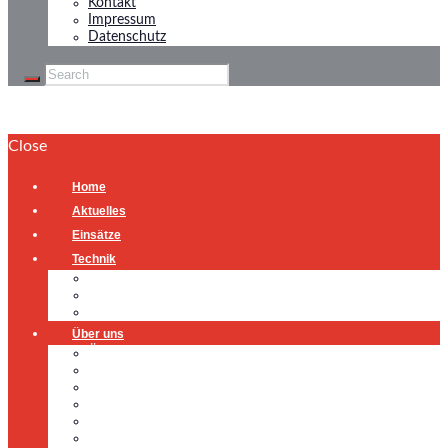
Kontakt
Impressum
Datenschutz
Close
Home
Aktuelles
Einsätze
Technik
Gerätehaus
Fahrzeuge
Atemschutzübungsanlage
Über uns
Über uns
Führung
Einsatzabteilung
Ausschuss
Führungsgruppe
Höhenrettung