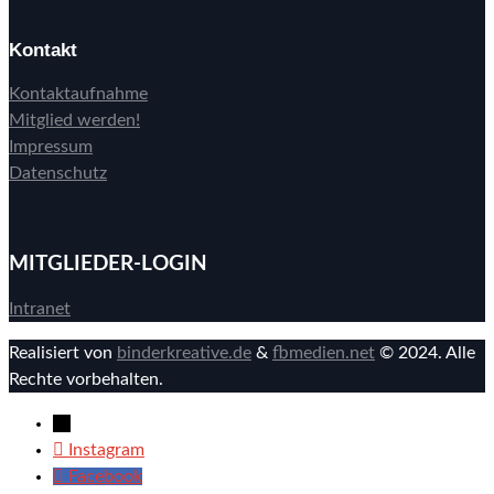
Kontakt
Kontaktaufnahme
Mitglied werden!
Impressum
Datenschutz
MITGLIEDER-LOGIN
Intranet
Realisiert von
binderkreative.de
&
fbmedien.net
© 2024. Alle
Rechte vorbehalten.
→
Instagram
Facebook