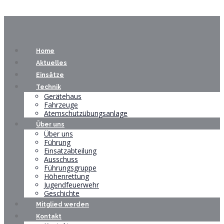
Home
Aktuelles
Einsätze
Technik
Gerätehaus
Fahrzeuge
Atemschutzübungsanlage
Über uns
Über uns
Führung
Einsatzabteilung
Ausschuss
Führungsgruppe
Höhenrettung
Jugendfeuerwehr
Geschichte
Mitglied werden
Kontakt