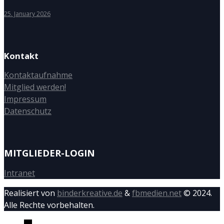
25. January 2026
Kontakt
Kontaktaufnahme
Mitglied werden!
Impressum
Datenschutz
MITGLIEDER-LOGIN
Intranet
Realisiert von
binderkreative.de
&
fbmedien.net
© 2024.
Alle Rechte vorbehalten.