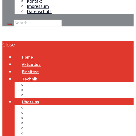
Kontakt
Impressum
Datenschutz
Close
Home
Aktuelles
Einsätze
Technik
Gerätehaus
Fahrzeuge
Atemschutzübungsanlage
Über uns
Über uns
Führung
Einsatzabteilung
Ausschuss
Führungsgruppe
Höhenrettung