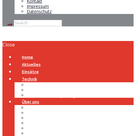
Kontakt
Impressum
Datenschutz
Close
Home
Aktuelles
Einsätze
Technik
Gerätehaus
Fahrzeuge
Atemschutzübungsanlage
Über uns
Über uns
Führung
Einsatzabteilung
Ausschuss
Führungsgruppe
Höhenrettung