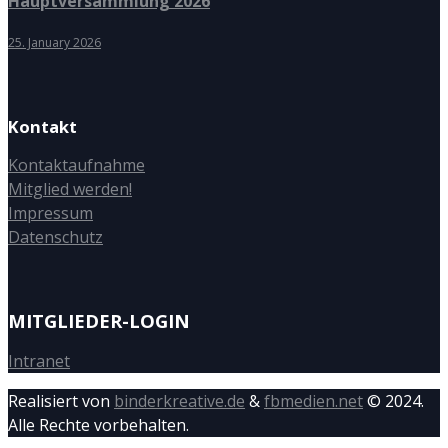
Hauptversammlung 2026
25. January 2026
Kontakt
Kontaktaufnahme
Mitglied werden!
Impressum
Datenschutz
MITGLIEDER-LOGIN
Intranet
Realisiert von
binderkreative.de
&
fbmedien.net
© 2024.
Alle Rechte vorbehalten.