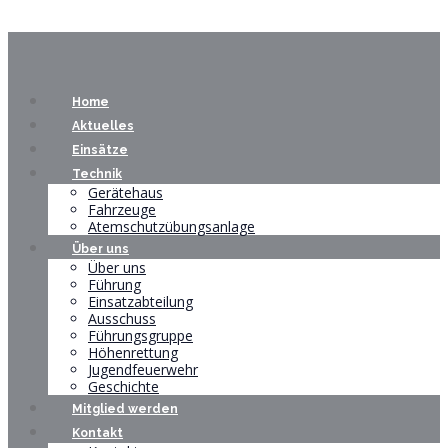
Home
Aktuelles
Einsätze
Technik
Gerätehaus
Fahrzeuge
Atemschutzübungsanlage
Über uns
Über uns
Führung
Einsatzabteilung
Ausschuss
Führungsgruppe
Höhenrettung
Jugendfeuerwehr
Geschichte
Mitglied werden
Kontakt