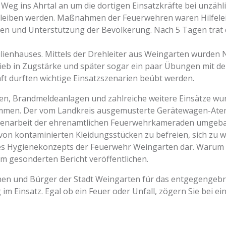
g ins Ahrtal an um die dortigen Einsatzkräfte bei unzählige
bleiben werden. Maßnahmen der Feuerwehren waren Hilfelei
n und Unterstützung der Bevölkerung. Nach 5 Tagen trat 
lienhauses. Mittels der Drehleiter aus Weingarten wurden 
eb in Zugstärke und später sogar ein paar Übungen mit d
t durften wichtige Einsatzszenarien beübt werden.
, Brandmeldeanlagen und zahlreiche weitere Einsätze wurd
ommen. Der vom Landkreis ausgemusterte Gerätewagen-Atem
igenarbeit der ehrenamtlichen Feuerwehrkameraden umgeba
von kontaminierten Kleidungsstücken zu befreien, sich zu wa
des Hygienekonzepts der Feuerwehr Weingarten dar. Warum di
em gesonderten Bericht veröffentlichen.
n und Bürger der Stadt Weingarten für das entgegengebrach
im Einsatz. Egal ob ein Feuer oder Unfall, zögern Sie bei 