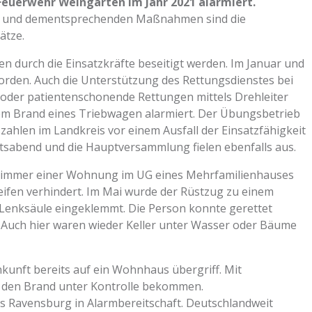
Feuerwehr Weingarten im Jahr 2021 alarmiert.
mie und dementsprechenden Maßnahmen sind die
ätze.
n durch die Einsatzkräfte beseitigt werden. Im Januar und
orden. Auch die Unterstützung des Rettungsdienstes bei
t oder patientenschonende Rettungen mittels Drehleiter
m Brand eines Triebwagen alarmiert. Der Übungsbetrieb
ahlen im Landkreis vor einem Ausfall der Einsatzfähigkeit
tsabend und die Hauptversammlung fielen ebenfalls aus.
nzimmer einer Wohnung im UG eines Mehrfamilienhauses
ifen verhindert. Im Mai wurde der Rüstzug zu einem
 Lenksäule eingeklemmt. Die Person konnte gerettet
. Auch hier waren wieder Keller unter Wasser oder Bäume
kunft bereits auf ein Wohnhaus übergriff. Mit
l den Brand unter Kontrolle bekommen.
 Ravensburg in Alarmbereitschaft. Deutschlandweit