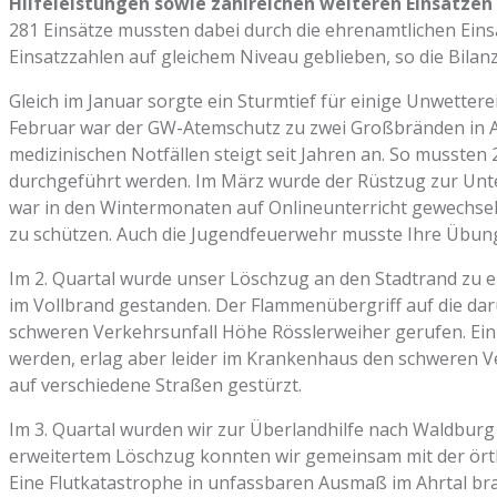
Hilfeleistungen sowie zahlreichen weiteren Einsätze
281 Einsätze mussten dabei durch die ehrenamtlichen Ei
Einsatzzahlen auf gleichem Niveau geblieben, so die Bilan
Gleich im Januar sorgte ein Sturmtief für einige Unwette
Februar war der GW-Atemschutz zu zwei Großbränden in Au
medizinischen Notfällen steigt seit Jahren an. So musste
durchgeführt werden. Im März wurde der Rüstzug zur Unt
war in den Wintermonaten auf Onlineunterricht gewechselt
zu schützen. Auch die Jugendfeuerwehr musste Ihre Übung
Im 2. Quartal wurde unser Löschzug an den Stadtrand z
im Vollbrand gestanden. Der Flammenübergriff auf die da
schweren Verkehrsunfall Höhe Rösslerweiher gerufen. Ein
werden, erlag aber leider im Krankenhaus den schweren Ve
auf verschiedene Straßen gestürzt.
Im 3. Quartal wurden wir zur Überlandhilfe nach Waldburg 
erweitertem Löschzug konnten wir gemeinsam mit der ört
Eine Flutkatastrophe in unfassbaren Ausmaß im Ahrtal br