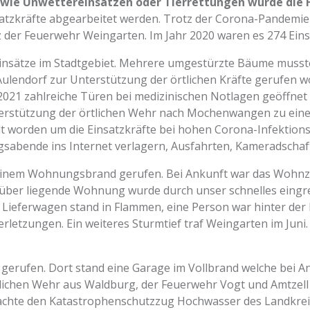
n wie Unwettereinsätzen oder Tierrettungen wurde die 
nsatzkräfte abgearbeitet werden. Trotz der Corona-Pande
z der Feuerwehr Weingarten. Im Jahr 2020 waren es 274 Eins
reinsätze im Stadtgebiet. Mehrere umgestürzte Bäume musste
lendorf zur Unterstützung der örtlichen Kräfte gerufen w
n 2021 zahlreiche Türen bei medizinischen Notlagen geöffne
erstützung der örtlichen Wehr nach Mochenwangen zu eine
 worden um die Einsatzkräfte bei hohen Corona-Infektionsz
sabende ins Internet verlagern, Ausfahrten, Kameradschaf
u einem Wohnungsbrand gerufen. Bei Ankunft war das Woh
rüber liegende Wohnung wurde durch unser schnelles eingre
 Lieferwagen stand in Flammen, eine Person war hinter der
rletzungen. Ein weiteres Sturmtief traf Weingarten im Juni
gerufen. Dort stand eine Garage im Vollbrand welche bei An
lichen Wehr aus Waldburg, der Feuerwehr Vogt und Amtzel
achte den Katastrophenschutzzug Hochwasser des Landkreis