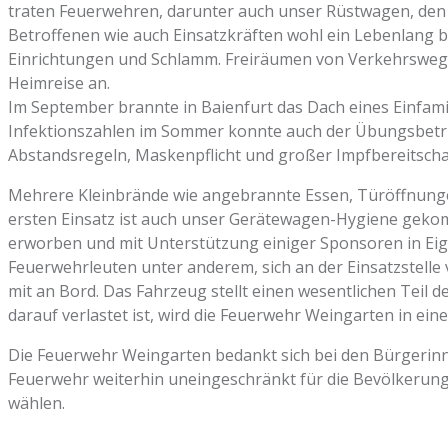
traten Feuerwehren, darunter auch unser Rüstwagen, den We
Betroffenen wie auch Einsatzkräften wohl ein Lebenlang 
Einrichtungen und Schlamm. Freiräumen von Verkehrswege
Heimreise an.
Im September brannte in Baienfurt das Dach eines Einfami
Infektionszahlen im Sommer konnte auch der Übungsbetri
Abstandsregeln, Maskenpflicht und großer Impfbereitschaf
Mehrere Kleinbrände wie angebrannte Essen, Türöffnungen
ersten Einsatz ist auch unser Gerätewagen-Hygiene gek
erworben und mit Unterstützung einiger Sponsoren in E
Feuerwehrleuten unter anderem, sich an der Einsatzstelle 
mit an Bord. Das Fahrzeug stellt einen wesentlichen Teil 
darauf verlastet ist, wird die Feuerwehr Weingarten in ein
Die Feuerwehr Weingarten bedankt sich bei den Bürgerinne
Feuerwehr weiterhin uneingeschränkt für die Bevölkerung 
wählen.