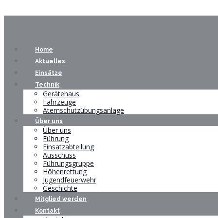
Home
Aktuelles
Einsätze
Technik
Gerätehaus
Fahrzeuge
Atemschutzübungsanlage
Über uns
Über uns
Führung
Einsatzabteilung
Ausschuss
Führungsgruppe
Höhenrettung
Jugendfeuerwehr
Geschichte
Mitglied werden
Kontakt