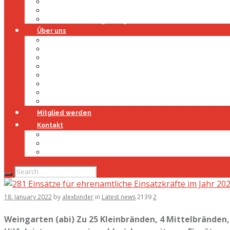
Gerätehaus
Fahrzeuge
Atemschutzübungsanlage
Über uns
Über uns
Führung
Einsatzabteilung
Ausschuss
Führungsgruppe
Höhenrettung
Jugendfeuerwehr
Geschichte
Mitglied werden
Kontakt
Kontakt
Impressum
Datenschutz
18. January 2022
by
alexbinder
in
Latest news
2139
2
Weingarten (abi) Zu 25 Kleinbränden, 4 Mittelbränden