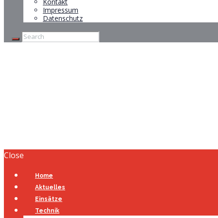
Kontakt
Impressum
Datenschutz
281 Einsätze für e
2021
Home
Latest news
281 Einsätze für ehrenamtliche Einsatzkrä
Close
Home
Aktuelles
Einsätze
Technik