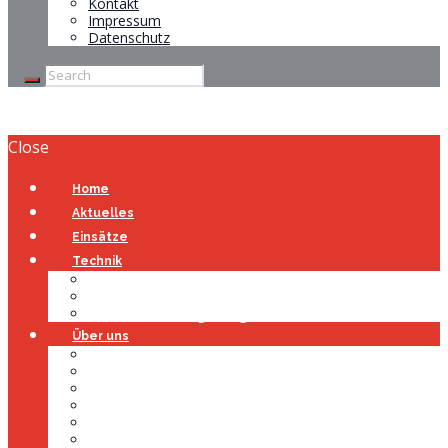
Kontakt
Impressum
Datenschutz
Close
Home
Aktuelles
Einsätze
Technik
Gerätehaus
Fahrzeuge
Atemschutzübungsanlage
Über uns
Über uns
Führung
Einsatzabteilung
Ausschuss
Führungsgruppe
Höhenrettung