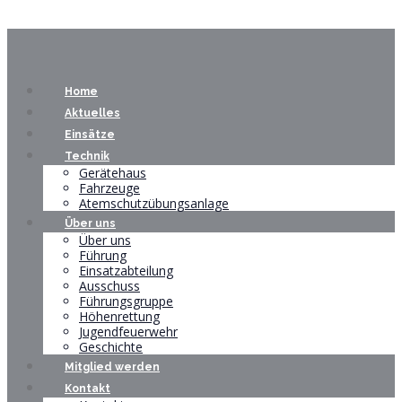
Home
Aktuelles
Einsätze
Technik
Gerätehaus
Fahrzeuge
Atemschutzübungsanlage
Über uns
Über uns
Führung
Einsatzabteilung
Ausschuss
Führungsgruppe
Höhenrettung
Jugendfeuerwehr
Geschichte
Mitglied werden
Kontakt