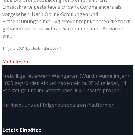
Einsatzkräfte gestaltete sich dank Corona anders als
vorgesehen. Nach Online-Schulungen und
Präsenzübungen mit Hygienekonzept konnten die frisch
gebackenen Feuerwehranwärterinnen und -Anwärter
am...
14. June 2021
by
alexbinder
2654
1
Mehr lesen
Freiwillige Feuerwehr Weingarten (Württ.) wurde im Jahr
1863 gegründet. Aktuell haben wir ca. 95 Mitglieder, 14
Fahrzeuge und im Schnitt über 300 Einsätze pro Jahr.
Ihr findet uns auf folgenden sozialen Plattformen:
Letzte Einsätze