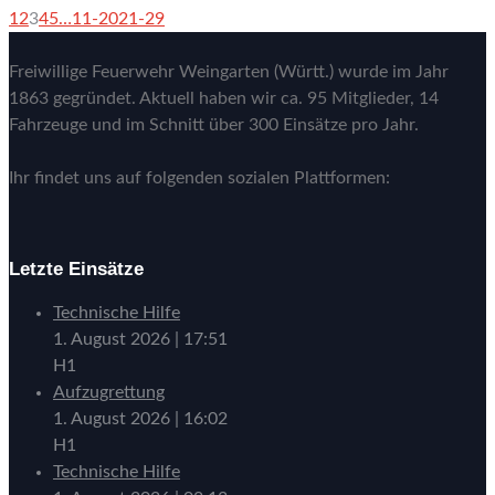
1
2
3
4
5
…
11-20
21-29
Freiwillige Feuerwehr Weingarten (Württ.) wurde im Jahr
1863 gegründet. Aktuell haben wir ca. 95 Mitglieder, 14
Fahrzeuge und im Schnitt über 300 Einsätze pro Jahr.
Ihr findet uns auf folgenden sozialen Plattformen:
Letzte Einsätze
Technische Hilfe
1. August 2026
|
17:51
H1
Aufzugrettung
1. August 2026
|
16:02
H1
Technische Hilfe