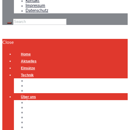
Kontakt
Impressum
Datenschutz
Close
Home
Aktuelles
Einsätze
Technik
Gerätehaus
Fahrzeuge
Atemschutzübungsanlage
Über uns
Über uns
Führung
Einsatzabteilung
Ausschuss
Führungsgruppe
Höhenrettung