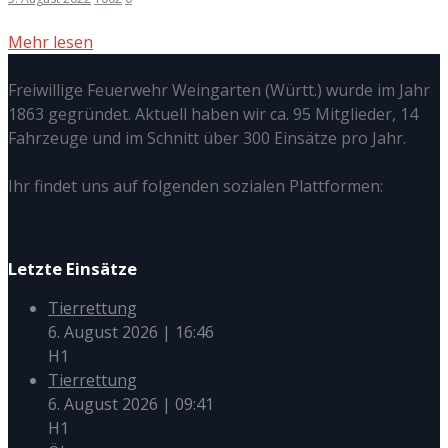
Mehr lesen
Freiwillige Feuerwehr Weingarten (Württ.) wurde im Jahr
1863 gegründet. Aktuell haben wir ca. 95 Mitglieder, 14
Fahrzeuge und im Schnitt über 300 Einsätze pro Jahr.
Ihr findet uns auf folgenden sozialen Plattformen:
Letzte Einsätze
Tierrettung
6. August 2026
|
16:46
H1
Tierrettung
6. August 2026
|
09:41
H1