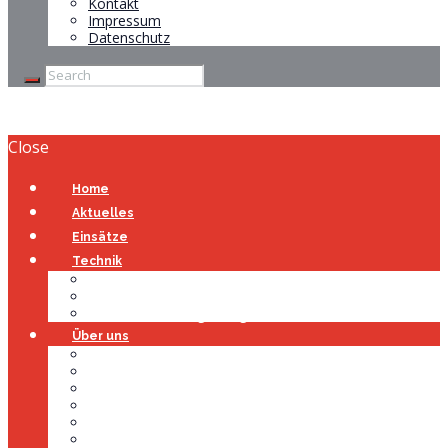
Kontakt
Impressum
Datenschutz
Close
Home
Aktuelles
Einsätze
Technik
Gerätehaus
Fahrzeuge
Atemschutzübungsanlage
Über uns
Über uns
Führung
Einsatzabteilung
Ausschuss
Führungsgruppe
Höhenrettung