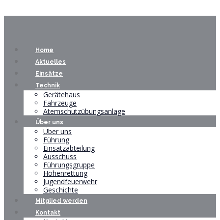
Home
Aktuelles
Einsätze
Technik
Gerätehaus
Fahrzeuge
Atemschutzübungsanlage
Über uns
Über uns
Führung
Einsatzabteilung
Ausschuss
Führungsgruppe
Höhenrettung
Jugendfeuerwehr
Geschichte
Mitglied werden
Kontakt