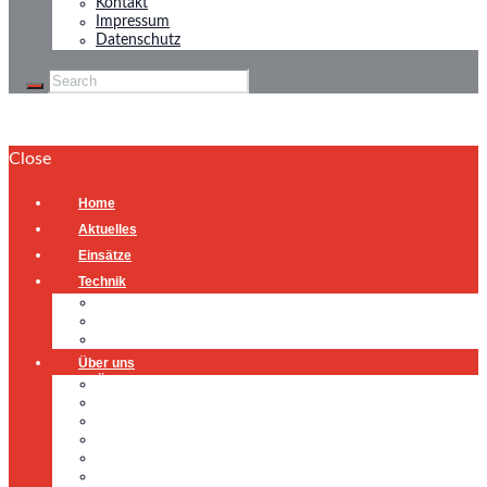
Kontakt
Impressum
Datenschutz
Close
Home
Aktuelles
Einsätze
Technik
Gerätehaus
Fahrzeuge
Atemschutzübungsanlage
Über uns
Über uns
Führung
Einsatzabteilung
Ausschuss
Führungsgruppe
Höhenrettung