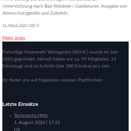
Unterstützung nach Bad Waldsee / Gaisbeuren. Ausgabe von
Atemschutzgeräte und Zubehör.
11. March 2022
1587
0
Mehr lesen
Freiwillige Feuerwehr Weingarten (Württ.) wurde im Jahr
1863 gegründet. Aktuell haben wir ca. 95 Mitglieder, 14
Fahrzeuge und im Schnitt über 300 Einsätze pro Jahr.
Ihr findet uns auf folgenden sozialen Plattformen:
Letzte Einsätze
Technische Hilfe
1. August 2026
|
17:51
H1