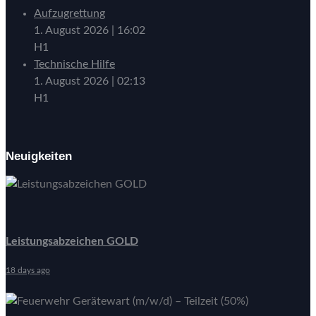
Aufzugrettung
1. August 2026
|
16:02
H1
Technische Hilfe
1. August 2026
|
02:13
H1
Neuigkeiten
Leistungsabzeichen GOLD
18 days ago