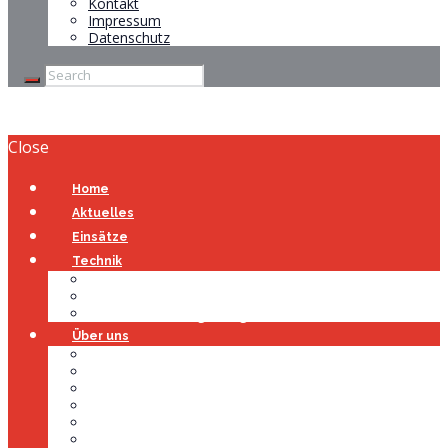
Kontakt
Impressum
Datenschutz
Close
Home
Aktuelles
Einsätze
Technik
Gerätehaus
Fahrzeuge
Atemschutzübungsanlage
Über uns
Über uns
Führung
Einsatzabteilung
Ausschuss
Führungsgruppe
Höhenrettung