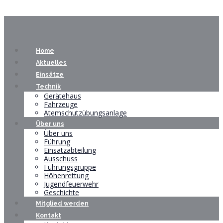
Home
Aktuelles
Einsätze
Technik
Gerätehaus
Fahrzeuge
Atemschutzübungsanlage
Über uns
Über uns
Führung
Einsatzabteilung
Ausschuss
Führungsgruppe
Höhenrettung
Jugendfeuerwehr
Geschichte
Mitglied werden
Kontakt