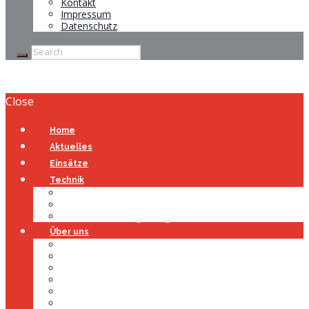
Kontakt
Impressum
Datenschutz
Close
Home
Aktuelles
Einsätze
Technik
Gerätehaus
Fahrzeuge
Atemschutzübungsanlage
Über uns
Über uns
Führung
Einsatzabteilung
Ausschuss
Führungsgruppe
Höhenrettung