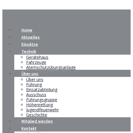
Home
Aktuelles
Einsätze
Technik
Gerätehaus
Fahrzeuge
Atemschutzübungsanlage
Über uns
Über uns
Führung
Einsatzabteilung
Ausschuss
Führungsgruppe
Höhenrettung
Jugendfeuerwehr
Geschichte
Mitglied werden
Kontakt