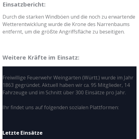
Einsatzbericht:
Durch die starken Windböen und die noch zu erwartende
Wetterentwicklung wurde die Krone des Narrenbaums
entfernt, um die größte Angriffsfläche zu beseitigen.
Weitere Kräfte im Einsatz:
Freiwillige Feuerwehr Weingarten (Württ.) wurde im Jahr
1863 gegründet. Aktuell haben wir ca. 95 Mitglieder, 14
Fahrzeuge und im Schnitt über 300 Einsätze pro Jahr.
Ihr findet uns auf folgenden sozialen Plattformen:
Letzte Einsätze