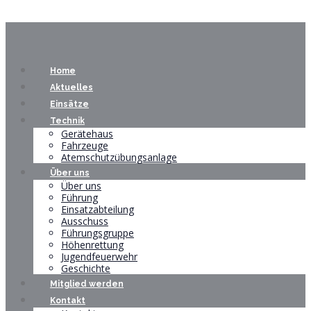
Home
Aktuelles
Einsätze
Technik
Gerätehaus
Fahrzeuge
Atemschutzübungsanlage
Über uns
Über uns
Führung
Einsatzabteilung
Ausschuss
Führungsgruppe
Höhenrettung
Jugendfeuerwehr
Geschichte
Mitglied werden
Kontakt