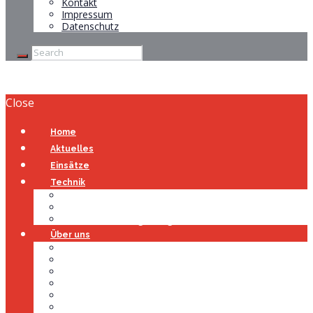
Kontakt
Impressum
Datenschutz
Close
Home
Aktuelles
Einsätze
Technik
Gerätehaus
Fahrzeuge
Atemschutzübungsanlage
Über uns
Über uns
Führung
Einsatzabteilung
Ausschuss
Führungsgruppe
Höhenrettung