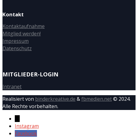
Kontakt
Kontaktaufnahme
Mitglied werden!
Impressum
Datenschutz
MITGLIEDER-LOGIN
Intranet
Realisiert von
binderkreative.de
&
fbmedien.net
© 2024.
Alle Rechte vorbehalten.
→
Instagram
Facebook