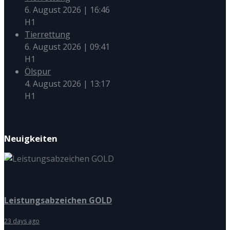
6. August 2026
|
16:46
H1
Tierrettung
6. August 2026
|
09:41
H1
Ölspur
4. August 2026
|
13:17
H1
Neuigkeiten
Leistungsabzeichen GOLD
23 days ago