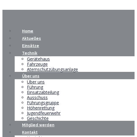
Home
Aktuelles
Einsätze
Technik
Gerätehaus
Fahrzeuge
Atemschutzübungsanlage
Über uns
Über uns
Führung
Einsatzabteilung
Ausschuss
Führungsgruppe
Höhenrettung
Jugendfeuerwehr
Geschichte
Mitglied werden
Kontakt