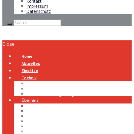
Kontakt
Impressum
Datenschutz
Close
Home
Aktuelles
Einsätze
Technik
Gerätehaus
Fahrzeuge
Atemschutzübungsanlage
Über uns
Über uns
Führung
Einsatzabteilung
Ausschuss
Führungsgruppe
Höhenrettung