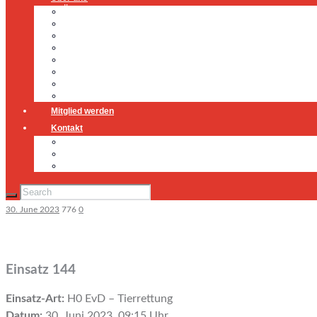
Über uns
Führung
Einsatzabteilung
Ausschuss
Führungsgruppe
Höhenrettung
Jugendfeuerwehr
Geschichte
Mitglied werden
Kontakt
Kontakt
Impressum
Datenschutz
30. June 2023
776
0
Einsatz 144
Einsatz-Art:
H0 EvD – Tierrettung
Datum:
30. Juni 2023, 09:15 Uhr