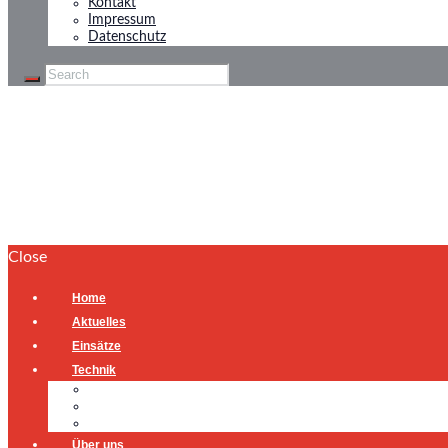
Kontakt
Impressum
Datenschutz
Tierrettung
Home
Tierrettung
Close
Home
Aktuelles
Einsätze
Technik
Gerätehaus
Fahrzeuge
Atemschutzübungsanlage
Über uns