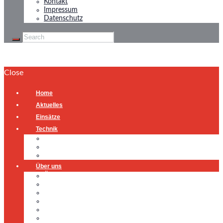
Kontakt
Impressum
Datenschutz
Close
Home
Aktuelles
Einsätze
Technik
Gerätehaus
Fahrzeuge
Atemschutzübungsanlage
Über uns
Über uns
Führung
Einsatzabteilung
Ausschuss
Führungsgruppe
Höhenrettung