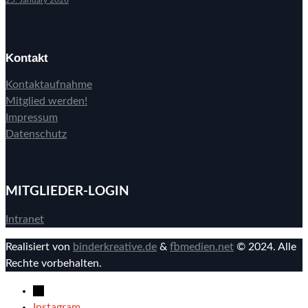
Kontakt
Kontaktaufnahme
Mitglied werden!
Impressum
Datenschutz
MITGLIEDER-LOGIN
Intranet
Realisiert von
binderkreative.de
&
fbmedien.net
© 2024. Alle
Rechte vorbehalten.
→
Instagram