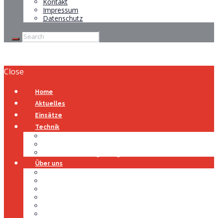
Kontakt
Impressum
Datenschutz
Close
Home
Aktuelles
Einsätze
Technik
Gerätehaus
Fahrzeuge
Atemschutzübungsanlage
Über uns
Über uns
Führung
Einsatzabteilung
Ausschuss
Führungsgruppe
Höhenrettung