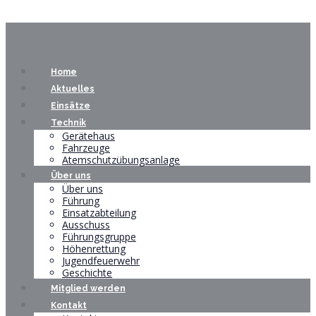
Home
Aktuelles
Einsätze
Technik
Gerätehaus
Fahrzeuge
Atemschutzübungsanlage
Über uns
Über uns
Führung
Einsatzabteilung
Ausschuss
Führungsgruppe
Höhenrettung
Jugendfeuerwehr
Geschichte
Mitglied werden
Kontakt