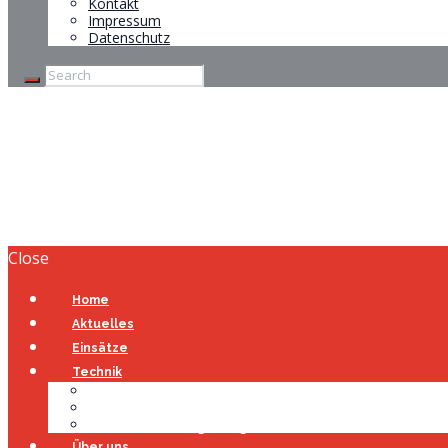
Kontakt
Impressum
Datenschutz
Brandmeldeanlag
Home
Brandmeldeanlage
Close
Home
Aktuelles
Einsätze
Technik
Gerätehaus
Fahrzeuge
Atemschutzübungsanlage
Über uns