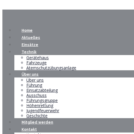
Home
Aktuelles
Einsätze
Technik
Gerätehaus
Fahrzeuge
Atemschutzübungsanlage
Über uns
Über uns
Führung
Einsatzabteilung
Ausschuss
Führungsgruppe
Höhenrettung
Jugendfeuerwehr
Geschichte
Mitglied werden
Kontakt