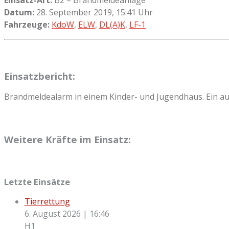
Datum:
28. September 2019, 15:41 Uhr
Fahrzeuge:
KdoW
,
ELW
,
DL(A)K
,
LF-1
Einsatzbericht:
Brandmeldealarm in einem Kinder- und Jugendhaus. Ein au
Weitere Kräfte im Einsatz:
Letzte Einsätze
Tierrettung
6. August 2026
|
16:46
H1