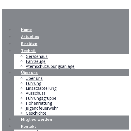
Home
Aktuelles
Einsätze
Technik
Gerätehaus
Fahrzeuge
Atemschutzübungsanlage
Über uns
Über uns
Führung
Einsatzabteilung
Ausschuss
Führungsgruppe
Höhenrettung
Jugendfeuerwehr
Geschichte
Mitglied werden
Kontakt