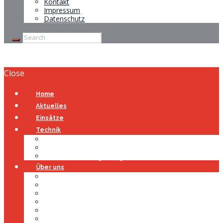
Kontakt
Impressum
Datenschutz
Close
Home
Aktuelles
Einsätze
Technik
Gerätehaus
Fahrzeuge
Atemschutzübungsanlage
Über uns
Über uns
Führung
Einsatzabteilung
Ausschuss
Führungsgruppe
Höhenrettung