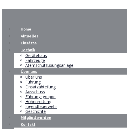
Home
Aktuelles
Einsätze
Technik
Gerätehaus
Fahrzeuge
Atemschutzübungsanlage
Über uns
Über uns
Führung
Einsatzabteilung
Ausschuss
Führungsgruppe
Höhenrettung
Jugendfeuerwehr
Geschichte
Mitglied werden
Kontakt