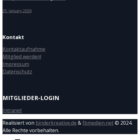
25. January 2026
Kontakt
Kontaktaufnahme
Mitglied werden!
Impressum
Datenschutz
MITGLIEDER-LOGIN
Intranet
Realisiert von
binderkreative.de
&
fbmedien.net
© 2024.
Alle Rechte vorbehalten.