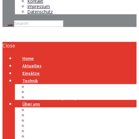
Kontakt
Impressum
Datenschutz
Close
Home
Aktuelles
Einsätze
Technik
Gerätehaus
Fahrzeuge
Atemschutzübungsanlage
Über uns
Über uns
Führung
Einsatzabteilung
Ausschuss
Führungsgruppe
Höhenrettung