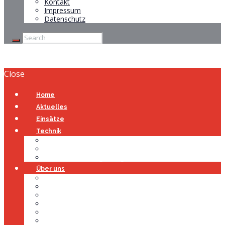
Kontakt
Impressum
Datenschutz
Close
Home
Aktuelles
Einsätze
Technik
Gerätehaus
Fahrzeuge
Atemschutzübungsanlage
Über uns
Über uns
Führung
Einsatzabteilung
Ausschuss
Führungsgruppe
Höhenrettung