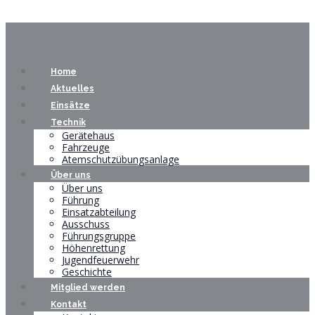
Home
Aktuelles
Einsätze
Technik
Gerätehaus
Fahrzeuge
Atemschutzübungsanlage
Über uns
Über uns
Führung
Einsatzabteilung
Ausschuss
Führungsgruppe
Höhenrettung
Jugendfeuerwehr
Geschichte
Mitglied werden
Kontakt