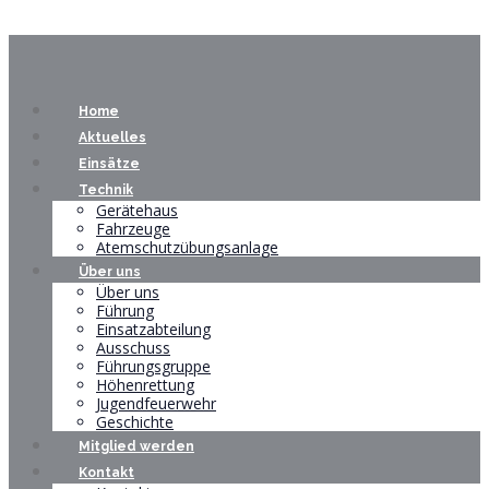
Home
Aktuelles
Einsätze
Technik
Gerätehaus
Fahrzeuge
Atemschutzübungsanlage
Über uns
Über uns
Führung
Einsatzabteilung
Ausschuss
Führungsgruppe
Höhenrettung
Jugendfeuerwehr
Geschichte
Mitglied werden
Kontakt