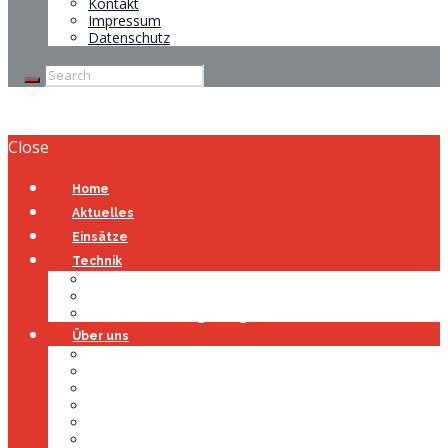
Kontakt
Impressum
Datenschutz
Close
Home
Aktuelles
Einsätze
Technik
Gerätehaus
Fahrzeuge
Atemschutzübungsanlage
Über uns
Über uns
Führung
Einsatzabteilung
Ausschuss
Führungsgruppe
Höhenrettung