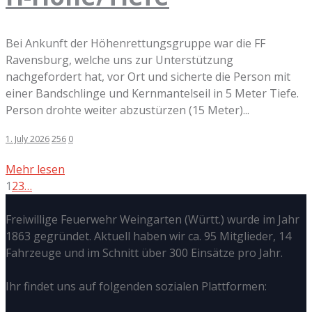
Bei Ankunft der Höhenrettungsgruppe war die FF
Ravensburg, welche uns zur Unterstützung
nachgefordert hat, vor Ort und sicherte die Person mit
einer Bandschlinge und Kernmantelseil in 5 Meter Tiefe.
Person drohte weiter abzustürzen (15 Meter)...
1. July 2026
256
0
Mehr lesen
1
2
3
…
Freiwillige Feuerwehr Weingarten (Württ.) wurde im Jahr
1863 gegründet. Aktuell haben wir ca. 95 Mitglieder, 14
Fahrzeuge und im Schnitt über 300 Einsätze pro Jahr.
Ihr findet uns auf folgenden sozialen Plattformen: