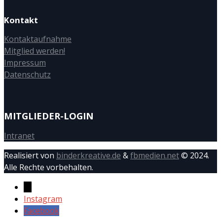
Kontakt
Kontaktaufnahme
Mitglied werden!
Impressum
Datenschutz
MITGLIEDER-LOGIN
Intranet
Realisiert von
binderkreative.de
&
fbmedien.net
© 2024.
Alle Rechte vorbehalten.
→
Instagram
Facebook