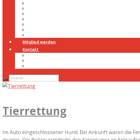
Führung
Einsatzabteilung
Ausschuss
Führungsgruppe
Höhenrettung
Jugendfeuerwehr
Geschichte
Mitglied werden
Kontakt
Kontakt
Impressum
Datenschutz
Tierrettung
Im Auto eingeschlossener Hund. Bei Ankunft waren die Fen
munter. Die Polizei ermittelte den Eigentümer im Einkaufs