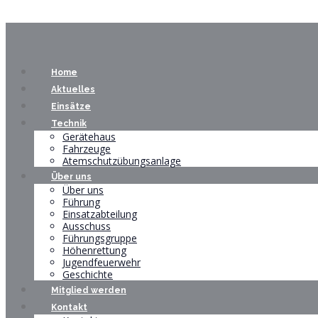
Home
Aktuelles
Einsätze
Technik
Gerätehaus
Fahrzeuge
Atemschutzübungsanlage
Über uns
Über uns
Führung
Einsatzabteilung
Ausschuss
Führungsgruppe
Höhenrettung
Jugendfeuerwehr
Geschichte
Mitglied werden
Kontakt