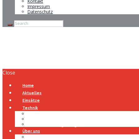
Kontakt
Impressum
Datenschutz
FREIWILLIGE FEU
Close
Home
Aktuelles
Einsätze
Technik
Gerätehaus
Fahrzeuge
Atemschutzübungsanlage
Über uns
Über uns